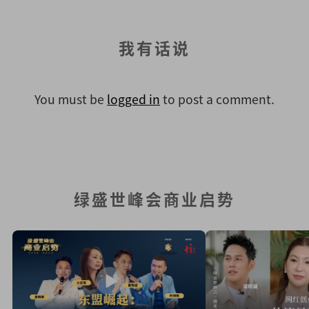
我有话说
You must be
logged in
to post a comment.
绿盛世峰会商业启势