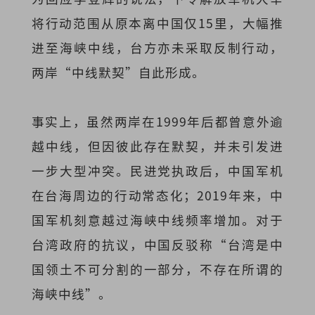
将行动范围从原本离中国仅15里，大幅推
进至海峡中线，台方亦未采取反制行动，
两岸“中线默契”自此形成。
事实上，虽然两岸在1999年后都曾意外逾
越中线，但因彼此存在默契，并未引发进
一步大型冲突。民进党执政后，中国军机
在台海周边的行动常态化；2019年来，中
国军机刻意越过海峡中线频率增加。对于
台湾政府的抗议，中国反驳称“台湾是中
国领土不可分割的一部分，不存在所谓的
海峡中线”。