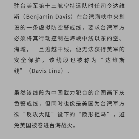
驻台美军第十三航空特遣队时任司令达维
斯（Benjamin Davis）在台湾海峡中央划
设的一条虚拟防空警戒线，要求台湾军方
必须将其行动控制在海峡中线以东的空、
海域，一旦逾越中线，便无法获得美军的
安全保护，该线段也被称为“达维斯
线”（Davis Line）。
虽然该线段为中国武力犯台的企图画下灰
色警戒线，但同时也像是美国为台湾军方
欲“反攻大陆”设下的“隐形拒马”，避
免美国被卷进台海战火。