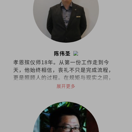
陈伟圣
孝恩殡仪师18年。从第一份工作走到今
天，他始终相信，丧礼不只是完成流程，
更是照顾人的过程。在规矩与现实之间，
他选择把同理留给活着的人。
展开更多