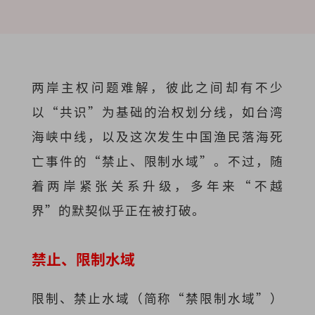
两岸主权问题难解，彼此之间却有不少
以“共识”为基础的治权划分线，如台湾
海峡中线，以及这次发生中国渔民落海死
亡事件的“禁止、限制水域”。不过，随
着两岸紧张关系升级，多年来“不越
界”的默契似乎正在被打破。
禁止、限制水域
限制、禁止水域（简称“禁限制水域”）