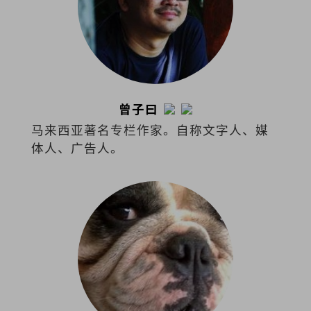
曾子曰
马来西亚著名专栏作家。自称文字人、媒
体人、广告人。