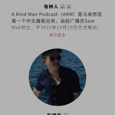
有种人
A Kind Man Podcast（AKM）是马来西亚
第一个中文播客应用，由前广播员Sam
Mak创立，于2021年12月10日正式推出。
播客涵盖广泛的主题，包括生活方式、旅
展开更多
游、娱乐、医学、法律和商业等。