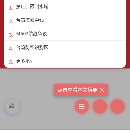
禁止、限制水域
联盟网站
台湾海峡中线
Ｍ503航线争议
台湾防空识别区
© The Interview Media Sdn. Bhd.
201801040185 (1302216­-D)
更多系列
All rights reserved.
×
点击查看本文摘要