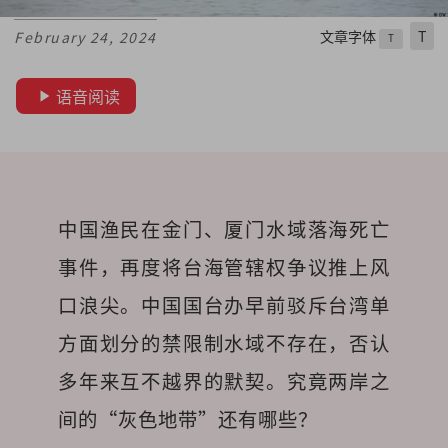
文章字体
T
February 24, 2024
T
语音阅读
中国渔民在金门、厦门水域落海死亡
事件，再度将台海管辖权争议推上风
口浪尖。中国国台办早前驳斥台湾单
方面划分的禁限制水域不存在，否认
多年来互不越界的默契。究竟两岸之
间的“灰色地带”还有哪些？