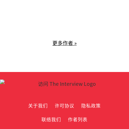
隆坡中央医院儿童安宁疗护专科顾问医生
和马来西亚儿童安宁疗护协会创办人兼主
席。
更多作者 »
关于我们
许可协议
隐私政策
联络我们
作者列表