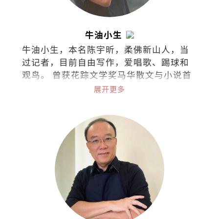
牛油小生
牛油小生，本名陈宇昕，柔佛新山人，当
过记者，目前自由写作，爱唱歌、踢球和
观鸟。 曾获花踪文学奖马华散文与小说首
奖，台湾梁实秋文学奖散文评审奖，着有
展开更多
散文集《类似过敏症的布尔乔亚之轻》
《列车男女》《阿卡贝拉》《写给未来情
人的足球指南》，小说集《南方少年与健
忘老头》《那些进化了的，以及⋯⋯》，
曾出版独立小志《SEAL》（共七期），并
为新加坡导演陈哲艺电影《热带雨》同名
主题曲填词。