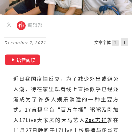
文
编辑部
文章字体
T
December 2, 2021
T
语音阅读
近日我国疫情反复，为了减少外出或避免
人潮，待在家里观看线上直播似乎已经逐
渐成为了许多人娱乐消遣的一种主要方
式。17直播平台“百万主播”粥粥及刚加
入17Live大家庭的大马艺人
Zac志祥
就在
11月27日晚间于17Live上线联播与粉丝互