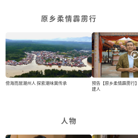
原乡柔情霹雳行
傍海而居潮州人 探索潮味冀传承
预告【原乡柔情霹雳行
建人
人物