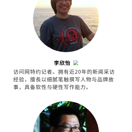
李欣怡
访问网特约记者。拥有近20年的新闻采访
经验，擅⻑以细腻笔触撰写⼈物与品牌故
事，具备软性与硬性写作能⼒。