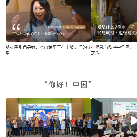
从灾民到倡导者：本山绘里子在山坡之间的守
在混乱与秩序中作画：
望
志鸿
“你好！中国”