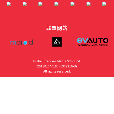
联盟网站
© The Interview Media Sdn. Bhd.
201801040185 (1302216­-D)
All rights reserved.