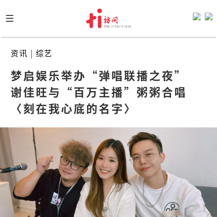
Skip
to
content
资讯
|
综艺
梦启娱乐举办“弹唱联播之夜”  
谢佳旺与“百万主播”粥粥合唱
〈刻在我心底的名字〉