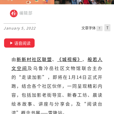
编辑部
文章字体
T
January 5, 2022
T
语音阅读
由
新新村社区联盟
、
《城视报》
、
般若人
文空间
及乌鲁冷岳社区文物馆联合主办
的“走读加影”，即将在1月14日正式开
跑，结合各个社区伙伴，一同呈现精彩内
容，包括加影老街导览、新春工坊、晨读
绘本故事、讲座与分享会，及“阅读台
湾”概念书展——雪隆站。