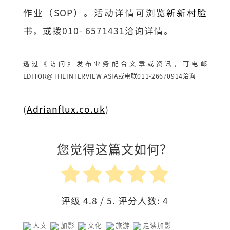
作业（SOP）。活动详情可浏览
新新村脸
书
，或拨010- 6571431洽询详情。
透过《访问》发布业务配合文章或资讯，可电邮
EDITOR@THEINTERVIEW.ASIA
或电联011-26670914洽询
(
Adrianflux.co.uk
)
您觉得这篇文如何？
评级
4.8
/ 5. 评分人数:
4
人文
加影
文化
旅游
走读加影