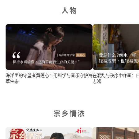
人物
海洋里的守望者黄莲心：用科学与音乐守护海
在混乱与秩序中作画：
草生态
志鸿
宗乡情浓