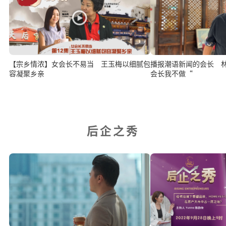
【宗乡情浓】女会长不易当 王玉梅以细腻包
播报潮语新闻的会长 
容凝聚乡亲
会长我不做“
后企之秀