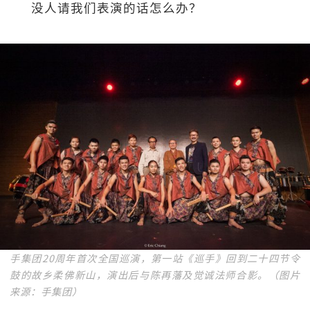
没人请我们表演的话怎么办？
手集团20周年首次全国巡演，第一站《巡手》回到二十四节令
鼓的故乡柔佛新山，演出后与陈再藩及觉诚法师合影。（图片
来源：手集团）