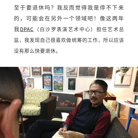
至于要退休吗？我反而觉得我是停不下来
的，可能会在另外一个领域吧！像这两年
我
DPAC
（白沙罗表演艺术中心）担任艺术总
监，我发现自己很喜欢做统筹的工作，所以应该
没有那么快要退休。