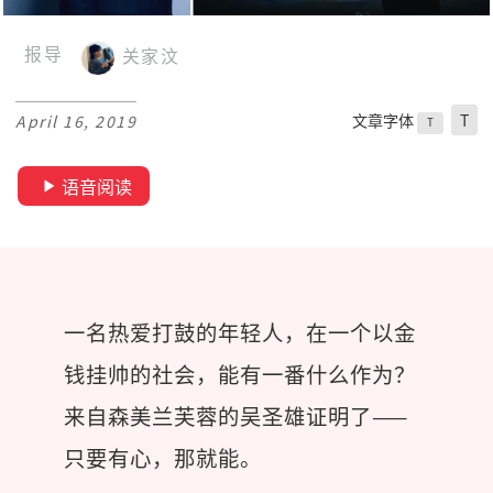
报导
关家汶
文章字体
T
April 16, 2019
T
语音阅读
一名热爱打鼓的年轻人，在一个以金
钱挂帅的社会，能有一番什么作为？
来自森美兰芙蓉的吴圣雄证明了——
只要有心，那就能。