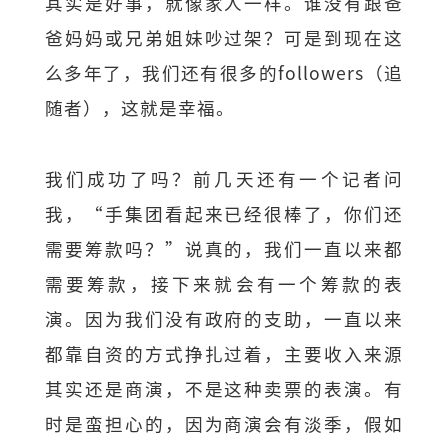
其实是好事，就像家人一样。谁没有跟爸
爸妈妈或兄弟姐妹吵过架？可是到现在这
么多年了，我们还有很多的followers（追
随者），这就是幸福。
我们成功了吗？前几天还有一个记者问
我，“手集团看起来已经很棒了，你们还
需要筹款吗？”说真的，我们一直以来都
需要筹款，接下来就会有一个筹款的表
演。因为我们没有政府的支助，一直以来
都靠自资的方式挣扎过着，主要收入来源
其实还是商演，不是这种卖票的表演。有
时是蛮担心的，因为商演会有淡季，假如