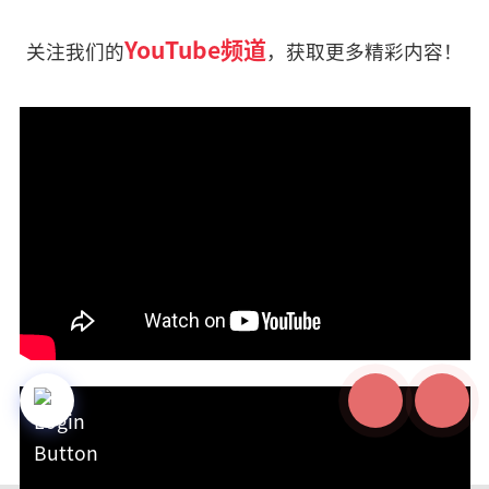
YouTube频道
关注我们的
，获取更多精彩内容！