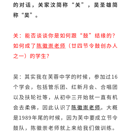
的对话，关家汶简称“关”，吴圣雄简
称“吴”。
关：能否谈谈你是如何跟“鼓”结缘的？
如何成了
陈徽崇老师
（廿四节令鼓创办人
之一）的学生？
吴：其实我在芙蓉中学的时候，参加过16
个学会，包括管乐团、红新月会、合唱团
以及扶轮社等，从初中三开始就一直有机
会去柔佛，因此认识了
陈徽崇老师
。大概
是1989年尾的时候，因为芙中要成立节令
鼓队，陈徽崇老师就上来给我们做训练。