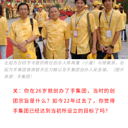
左起为廿四节令鼓的两位创办人陈再藩（小曼）与陈徽崇，右
起为手集团首席鼓手庄力翰以及手集团创办人吴圣雄。（图片
来源：手集团）
关：你在26岁就创办了手集团，当时的创
团宗旨是什么？如今22年过去了，你觉得
手集团已经达到当初所设立的目标了吗？