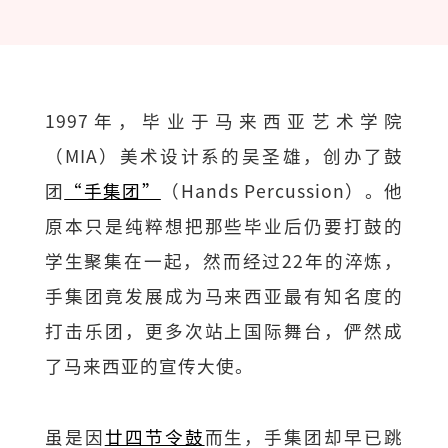
1997年，毕业于马来西亚艺术学院
（MIA）美术设计系的吴圣雄，创办了鼓
团
“手集团”
（Hands Percussion）。他
原本只是纯粹想把那些毕业后仍要打鼓的
学生聚集在一起，然而经过22年的淬炼，
手集团竟发展成为马来西亚最有知名度的
打击乐团，更多次站上国际舞台，俨然成
了马来西亚的宣传大使。
虽是因
廿四节令鼓
而生，手集团却早已跳