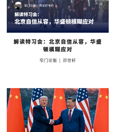
解读特习会：北京自信从容，华盛
顿模糊应对
窄门论衡
|
邓世轩