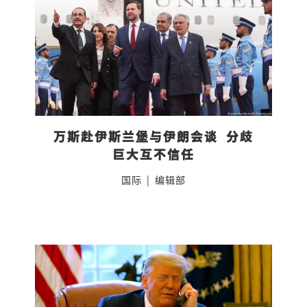
万斯赴伊斯兰堡与伊朗会谈  分歧
巨大互不信任
国际
|
编辑部