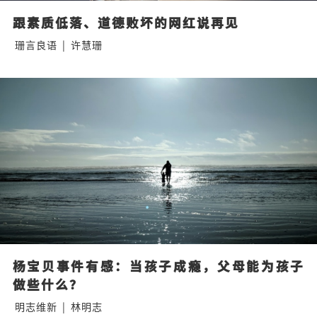
跟素质低落、道德败坏的网红说再见
珊言良语
|
许慧珊
杨宝贝事件有感：当孩子成瘾，父母能为孩子
做些什么？
明志维新
|
林明志