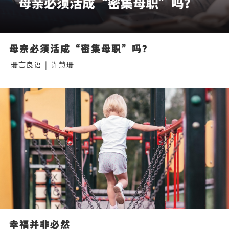
母亲必须活成“密集母职”吗？
珊言良语
|
许慧珊
幸福并非必然