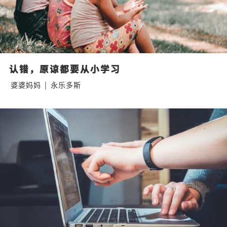
认错，原谅都要从小学习
婆婆妈妈
|
永乐多斯