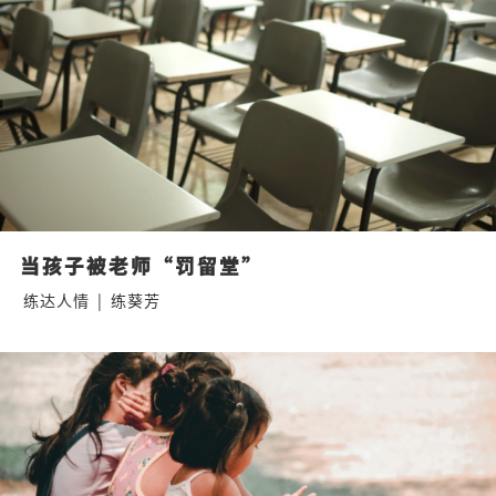
当孩子被老师“罚留堂”
练达人情
|
练葵芳