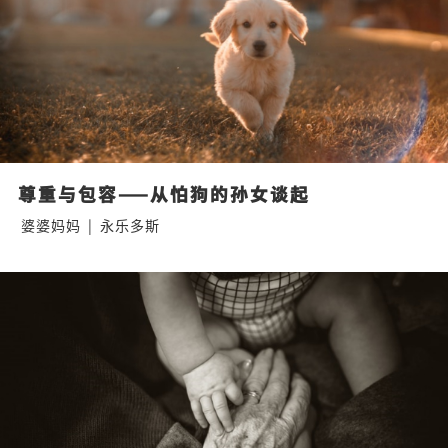
尊重与包容——从怕狗的孙女谈起
婆婆妈妈
|
永乐多斯