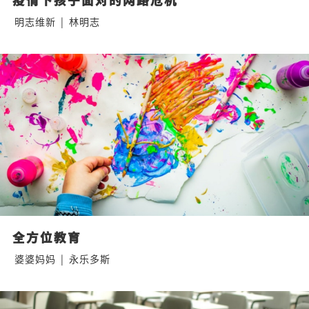
明志维新
|
林明志
全方位教育
婆婆妈妈
|
永乐多斯