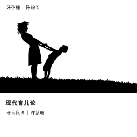
好孕程
|
陈韵传
现代育儿论
珊言良语
|
许慧珊