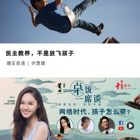
民主教养，不是放飞孩子
珊言良语
|
许慧珊