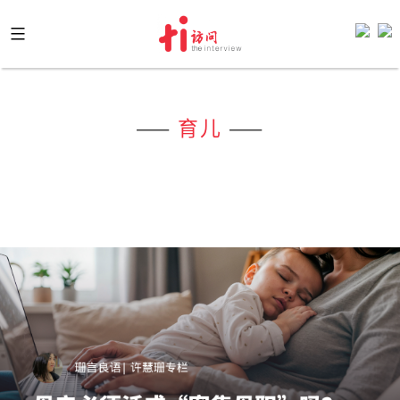
Skip
to
content
——
育儿
——