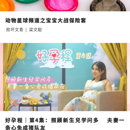
动物星球频道之宝宝大战保险套
败坏文青
|
梁文聪
好孕程｜第4集：照顾新生兒学问多    夫妻一
条心免成猪队友