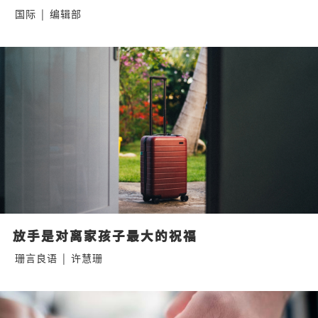
国际
|
编辑部
放手是对离家孩子最大的祝福
珊言良语
|
许慧珊