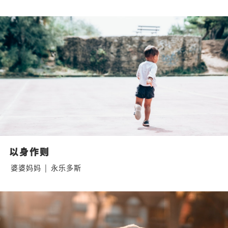
以身作则
婆婆妈妈
|
永乐多斯