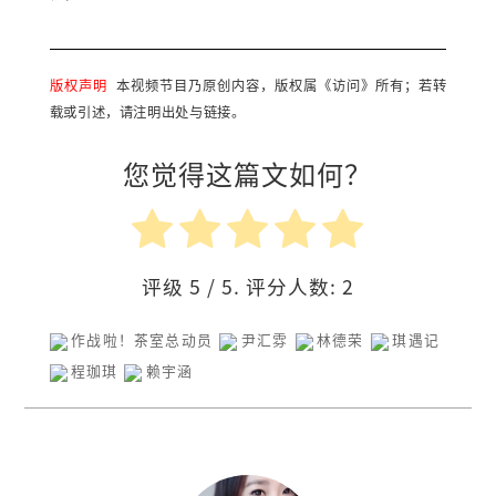
版权声明
本视频节目乃原创内容，版权属《访问》所有；若转
载或引述，请注明出处与链接。
您觉得这篇文如何？
评级
5
/ 5. 评分人数:
2
作战啦！茶室总动员
尹汇雰
林德荣
琪遇记
程珈琪
赖宇涵