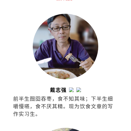
湾、香港、苏州、东京、吉隆坡共有48家
据点的诚品，秉持着“不只是一家书
店”的概念，囊括了来自世界各地的书
籍、文具、文创设计、时尚潮流，还可沉
浸于艺文展演与世界级咖啡品牌中，打造
了一个复合式经营的文化场所。
戴志强
前半生囫囵吞枣，食不知其味；下半生细
嚼慢嚥，食不厌其精。现为饮食文章的写
作实习生。