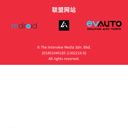
联盟网站
© The Interview Media Sdn. Bhd.
201801040185 (1302216­-D)
All rights reserved.