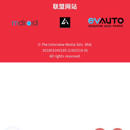
联盟网站
© The Interview Media Sdn. Bhd.
201801040185 (1302216­-D)
All rights reserved.