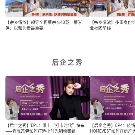
【宗乡情浓】领导辛柯蔡宗亲40载 蔡崇
【宗乡情浓】多重身份
伟：以和为贵最重要
业社团前线
后企之秀
【后企之秀】EP1：乘上“打卡时代”快车
【后企之秀】EP4：疫
——看陈意尹如何打造小时光销魂麺铺
HOMEVEST如何在房