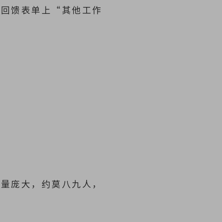
于回馈表单上“其他工作
。
数量庞大，约莫八九人，