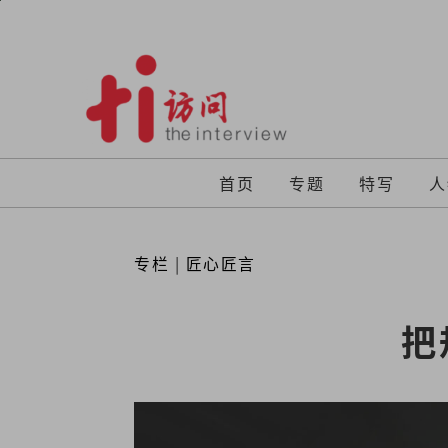
Skip
to
content
首页
专题
特写
人
专栏
|
匠心匠言
把