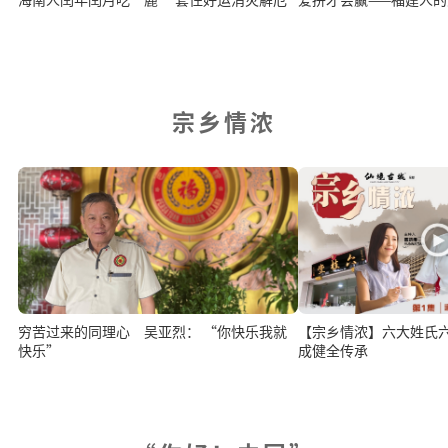
宗乡情浓
穷苦过来的同理心 吴亚烈： “你快乐我就
【宗乡情浓】六大姓氏六桂堂 洪来
快乐”
成健全传承