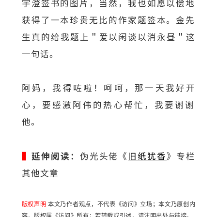
宇澄签书的图片，当然，
我也如愿以偿地
获得了一本珍贵无比的作家题签本。
金先
生真的给我题上＂爱以闲谈以消永昼＂这
一句话。
阿妈，我得咗啦！呵呵，那一天我好开
心，要感激阿伟的热心帮忙，
我要谢谢
他。
▌
延伸阅读：
伪光头佬《
旧纸犹香
》专栏
其他文章
版权声明
本文乃作者观点，不代表《访问》立场；本文乃原创内
容，版权属《访问》所有；若转载或引述，请注明出处与链接。