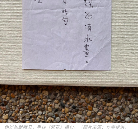
伪光头献献丑，手抄《繁花》摘句。（图片来源：作者提供）