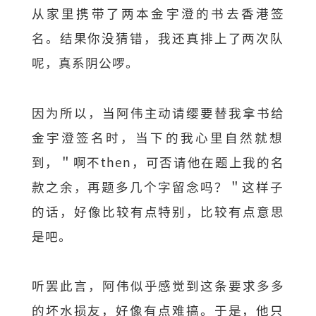
从家里携带了两本金宇澄的书去香港签
名。结果你没猜错，
我还真排上了两次队
呢，真系阴公啰。
因为所以，当阿伟主动请缨要替我拿书给
金宇澄签名时，
当下的我心里自然就想
到，＂啊不then，
可否请他在题上我的名
款之余，再题多几个字留念吗？＂
这样子
的话，好像比较有点特别，比较有点意思
是吧。
听罢此言，阿伟似乎感觉到这条要求多多
的坏水损友，
好像有点难搞。于是，他只