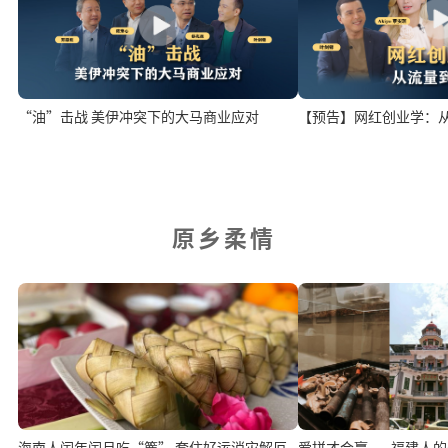
“油”击战 美伊冲突下的大马商业应对
【预告】网红创业学：
原乡柔情
海南人闰年闰月吃“簏” 套住好运消灾解厄
爱拼才会赢——福建人