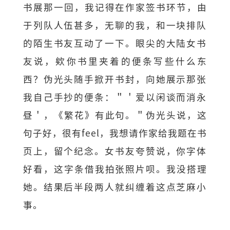
书展那一回，我记得在作家签书环节，由
于列队人伍甚多，
无聊的我，和一块排队
的陌生书友互动了一下。
眼尖的大陆女书
友说，欸你书里夹着的便条写些什么东
西？
伪光头随手掀开书封，向她展示那张
我自己手抄的便条：＂＇
爱以闲谈而消永
昼＇，《繁花》有此句。＂伪光头说，这
句子好，
很有feel，我想请作家给我题在书
页上，留个纪念。
女书友夸赞说，你字体
好看，这字条借我拍张照片呗。我没搭理
她。
结果后半段两人就纠缠着这点芝麻小
事。