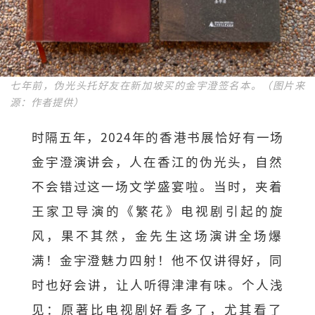
七年前，伪光头托好友在新加坡买的金宇澄签名本。（图片来
源：作者提供）
时隔五年，2024年的香港书展恰好有一场
金宇澄演讲会，
人在香江的伪光头，自然
不会错过这一场文学盛宴啦。当时，
夹着
王家卫导演的《繁花》电视剧引起的旋
风，果不其然，
金先生这场演讲全场爆
满！金宇澄魅力四射！他不仅讲得好，
同
时也好会讲，让人听得津津有味。个人浅
见：
原著比电视剧好看多了，尤其看了