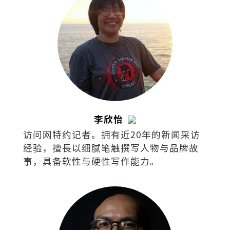
李欣怡
访问网特约记者。拥有近20年的新闻采访
经验，擅⻑以细腻笔触撰写⼈物与品牌故
事，具备软性与硬性写作能⼒。