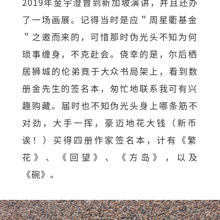
2019年金宇澄曾到新加坡演讲，并且还办
了一场画展。
记得当时是应＂周星衢基金
＂之邀而来的，
可惜那时伪光头不知为何
琐事缠身，不克赴会。侥幸的是，
尔后栖
居狮城的伦弟竟于大众书局架上，看到数
册金先生的签名本，
匆忙地联系我可有兴
趣购藏。届时也不知伪光头身上哪条筋不
对劲，
大手一挥，豪迈地花大钱（新币
诶！）买得四册作家签名本，计有《
繁
花》、《回望》、《方岛》，以及
《碗》。