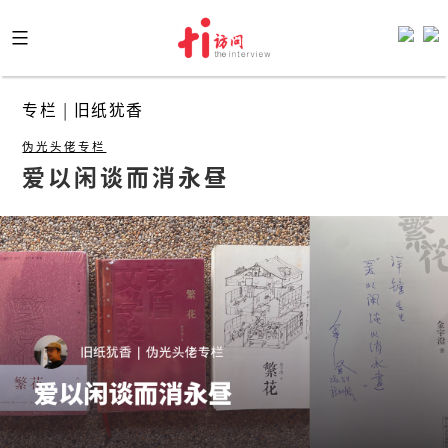
Skip
to
content
专栏
|
旧纸犹香
伪光头佬专栏
爱以闲谈而消永昼