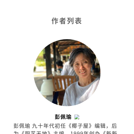
作者列表
彭佩瑜
彭佩瑜 九十年代初任《椰子屋》编辑，后
为《厨艺天地》主编，1999年创办《新新