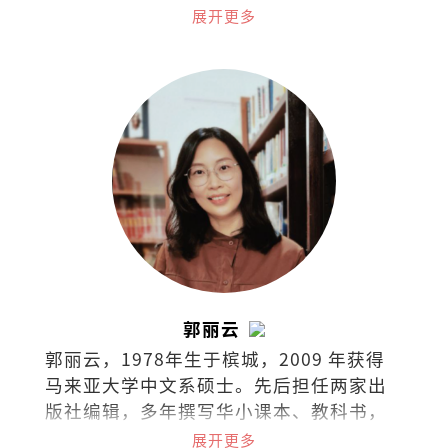
奖，台湾梁实秋文学奖散文评审奖，着有
展开更多
散文集《类似过敏症的布尔乔亚之轻》
《列车男女》《阿卡贝拉》《写给未来情
人的足球指南》，小说集《南方少年与健
忘老头》《那些进化了的，以及⋯⋯》，
曾出版独立小志《SEAL》（共七期），并
为新加坡导演陈哲艺电影《热带雨》同名
主题曲填词。
郭丽云
郭丽云，1978年生于槟城，2009 年获得
马来亚大学中文系硕士。先后担任两家出
版社编辑，多年撰写华小课本、教科书，
现任独中教师。
展开更多