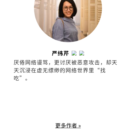
严纬芹
厌倦网络谩骂，更讨厌被恶意攻击，却天
天沉浸在虚无缥缈的网络世界里“找
吃”。
更多作者 »