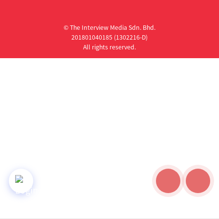
© The Interview Media Sdn. Bhd.
201801040185 (1302216­-D)
All rights reserved.