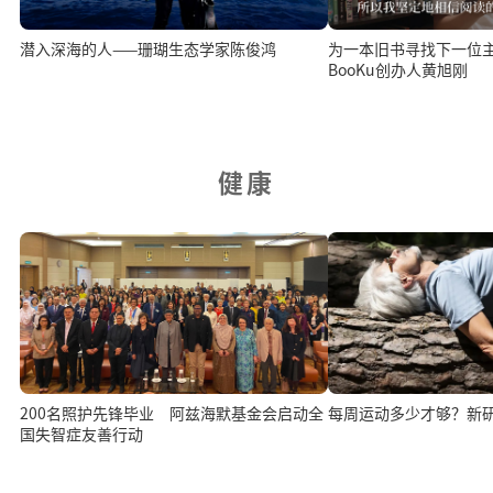
潜入深海的人——珊瑚生态学家陈俊鸿
为一本旧书寻找下一位
BooKu创办人黄旭刚
健康
200名照护先锋毕业 阿兹海默基金会启动全
每周运动多少才够？新
国失智症友善行动