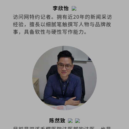
李欣怡
访问网特约记者。拥有近20年的新闻采访
经验，擅⻑以细腻笔触撰写⼈物与品牌故
事，具备软性与硬性写作能⼒。
陈然致
目前是双溪毛糯医院法医部的法医，也是