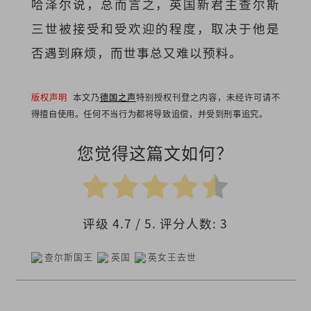
哈泽尔说，总而言之，英国新君主查尔斯
三世被接受和受欢迎的程度，取决于他是
否遇到麻烦，而世事总又难以预料。
版权声明
本文乃
德国之声
特别授权刊登之内容，未经许可请不
得擅自使用。任何不当行为都将导致追偿，并受到刑事追究。
您觉得这篇文如何？
评级
4.7
/ 5. 评分人数:
3
查尔斯国王
英国
英女王去世