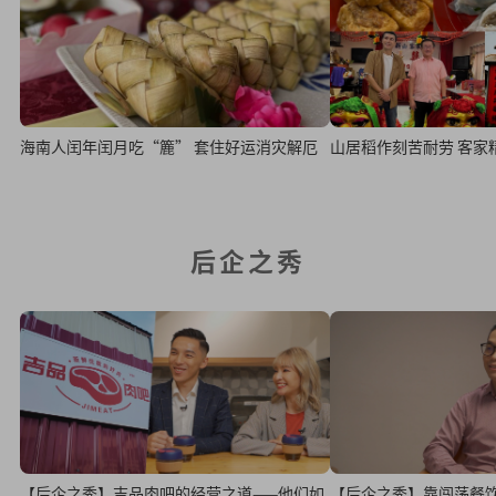
海南人闰年闰月吃“簏” 套住好运消灾解厄
山居稻作刻
后企之秀
【后企之秀】吉品肉吧的经营之道——他们如
【后企之秀】靠闯荡餐