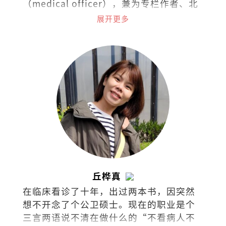
（medical officer），兼为专栏作者、北
马作协副主席。曾任《马华文学》执行编
展开更多
辑。著有散文集《时光幽谷》。作品曾获
时报文学奖、花踪新秀文学奖、香港青年
文学奖等。长篇小说《弃医者》入选《亚
洲周刊》2025年度“全球华人十大小
说”。
丘桦真
在临床看诊了十年，出过两本书，因突然
想不开念了个公卫硕士。现在的职业是个
三言两语说不清在做什么的“不看病人不