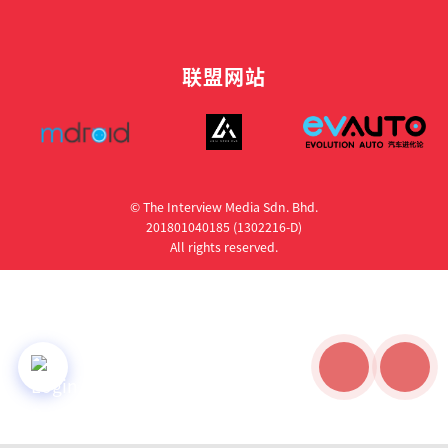
联盟网站
© The Interview Media Sdn. Bhd.
201801040185 (1302216­-D)
All rights reserved.