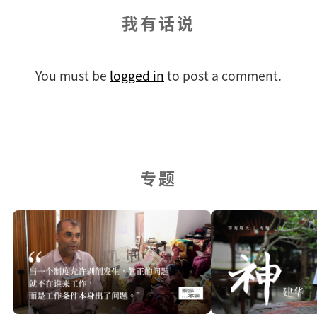
我有话说
You must be
logged in
to post a comment.
专题