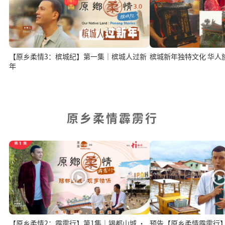
【原乡柔情3：槟城纪】第一集｜槟城人过新
槟城新年独
年
原乡柔情霹雳行
【原乡柔情2：霹雳行】第1集｜锡都山城 ·
预告【原乡柔情霹雳行