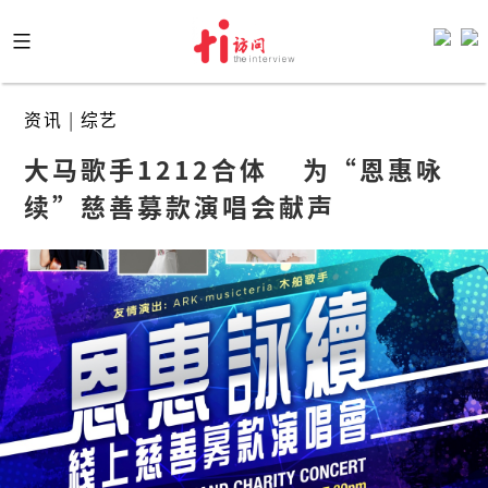
Skip
to
content
资讯
|
综艺
大马歌手1212合体    为“恩惠咏
续”慈善募款演唱会献声