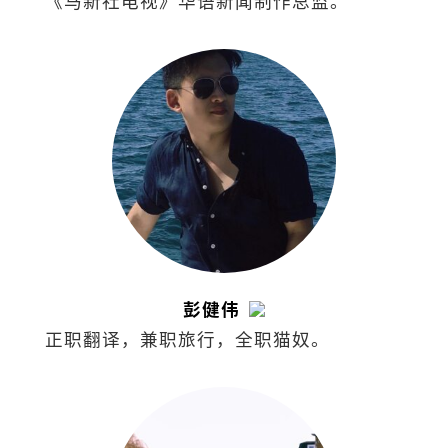
《马新社电视》华语新闻制作总监。
彭健伟
正职翻译，兼职旅行，全职猫奴。