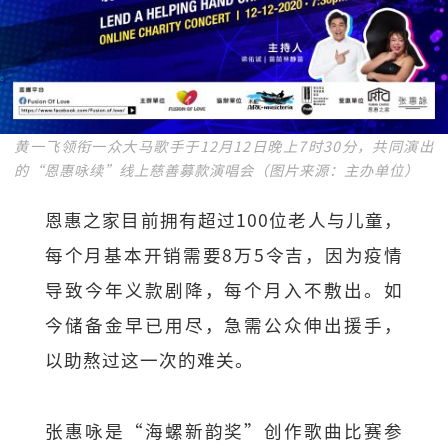
黄一飞领衔一众大马歌手于12月12日晚上7时30分，共同演出
的“恩惠咏续”线上慈善募款演唱会（图片来源：主办单位）
恩惠之家目前拥有超过100位老人与儿童，
每个月基本开销需要8万5令吉，因为疫情
导致今年义款剧降，每个月入不敷出。如
今储备金早已用尽，急需公众伸出援手，
以助熬过这一次的难关。
张惠咏是“海螺新韵奖”创作歌曲比赛参