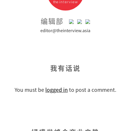
编辑部
editor@theinterview.asia
我有话说
You must be
logged in
to post a comment.