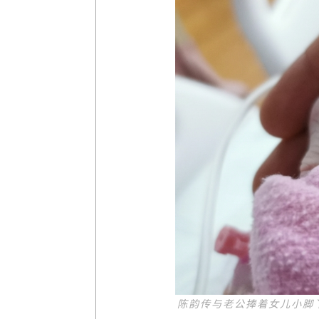
陈韵传与老公捧着女儿小脚