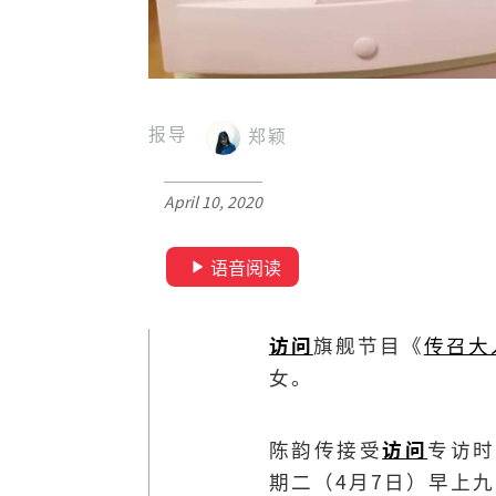
报导
郑颖
April 10, 2020
语音阅读
访问
旗舰节目《
传召大
女。
陈韵传接受
访问
专访时
期二（4月7日）早上