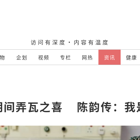
访问有深度·内容有温度
物
企划
视频
专栏
网热
资讯
健康
间弄瓦之喜    陈韵传：