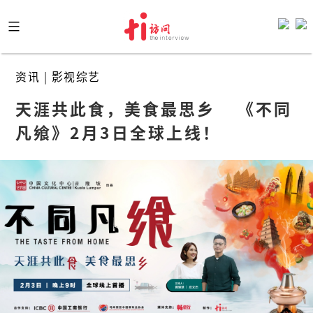
Skip
to
content
资讯
|
影视综艺
天涯共此食，美食最思乡    《不同
凡飨》2月3日全球上线！