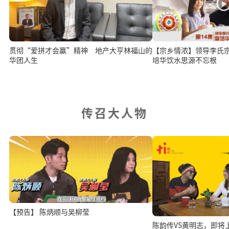
贯彻“爱拼才会赢”精神 地产大亨林福山的
【宗乡情浓】领导李氏
华团人生
培华饮水思源不忘根
传召大人物
【预告】 陈炳顺与吴柳莹
陈韵传VS黄明志，即将