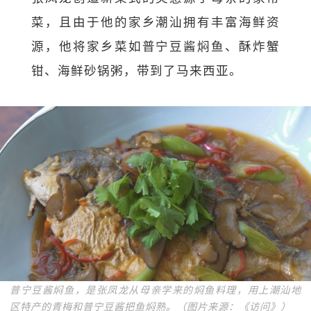
菜，且由于他的家乡潮汕拥有丰富海鲜资
源，他将家乡菜如普宁豆酱焖鱼、酥炸蟹
钳、海鲜砂锅粥，带到了马来西亚。
普宁豆酱焖鱼，是张凤龙从母亲学来的焖鱼料理，用上潮汕地
区特产的青梅和普宁豆酱把鱼焖熟。（图片来源：《访问》）