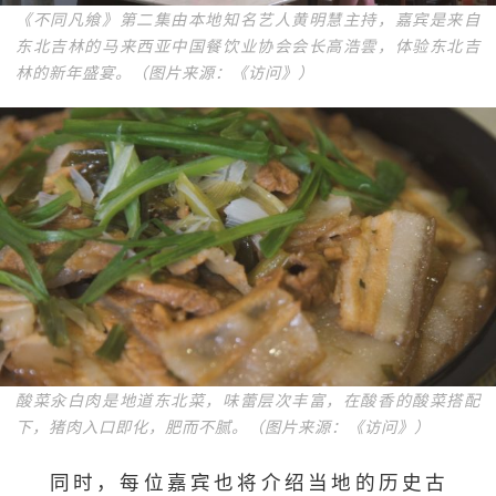
《不同凡飨》第二集由本地知名艺人黄明慧主持，嘉宾是来自
东北吉林的马来西亚中国餐饮业协会会长高浩雲，体验东北吉
林的新年盛宴。（图片来源：《访问》）
酸菜汆白肉是地道东北菜，味蕾层次丰富，在酸香的酸菜搭配
下，猪肉入口即化，肥而不腻。（图片来源：《访问》）
同时，每位嘉宾也将介绍当地的历史古