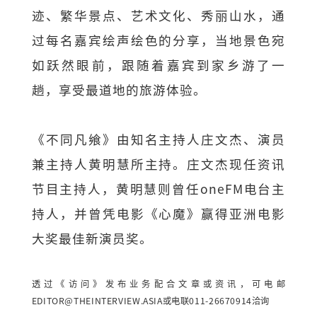
迹、繁华景点、艺术文化、秀丽山水，通
过每名嘉宾绘声绘色的分享，当地景色宛
如跃然眼前，跟随着嘉宾到家乡游了一
趟，享受最道地的旅游体验。
《不同凡飨》由知名主持人庄文杰、演员
兼主持人黄明慧所主持。庄文杰现任资讯
节目主持人，黄明慧则曾任oneFM电台主
持人，并曾凭电影《心魔》赢得亚洲电影
大奖最佳新演员奖。
透过《访问》发布业务配合文章或资讯，可电邮
EDITOR@THEINTERVIEW.ASIA
或电联011-26670914洽询