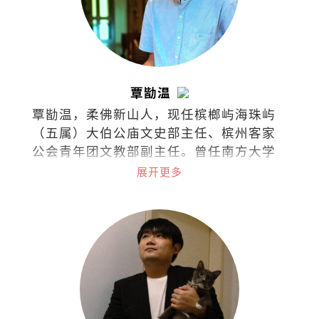
覃勓温
覃勓温，柔佛新山人，现任槟榔屿海珠屿
（五属）大伯公庙文史部主任、槟州客家
公会青年团文教部副主任。曾任南方大学
专项助理研究员。著有诗集《夕惕斋诗
展开更多
稿》（2024）、文集《天南余墨：南洋和
马华文史札记》（2025）；另主编《南
天：槟榔屿广东暨汀州会馆会刊》
（2026）。