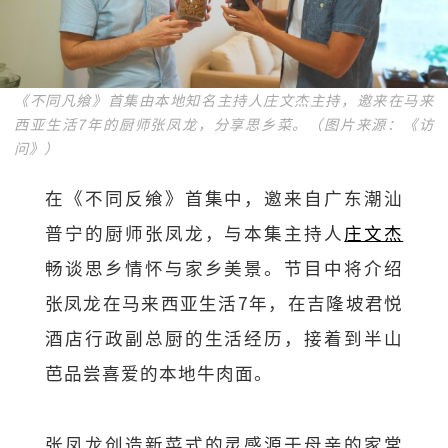
《不同凡飨》首集由本地知名主持人庄文杰主持，邀来在马来
西亚生活7年的厨师张凤龙，分享思乡菜。（图片来源：《访
问》）
在《不同反飨》首集中，邀来自广东潮汕
普宁的厨师张凤龙，与本集主持人
庄文杰
畅谈思乡情怀与家乡美景。节目中将介绍
张凤龙在马来西亚生活7年，在吉隆坡君悦
酒店行政副总厨的生活经历，接着到半山
芭品尝喜爱的本地牛肉面。
张凤龙创造新菜式的灵感源于母亲的家常