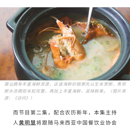
潮汕拥有丰富海鲜资源，这道海鲜砂锅粥先以生米煲粥，煮到
粥水浓稠但米粒完整，再加上丰富海鲜，滋味鲜美。（图片来
源：《访问》）
而节目第二集，配合农历新年，本集主持
人
黄明慧
将跟随马来西亚中国餐饮业协会