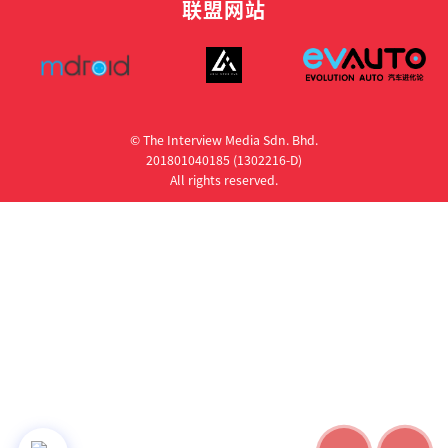
联盟网站
© The Interview Media Sdn. Bhd.
201801040185 (1302216­-D)
All rights reserved.