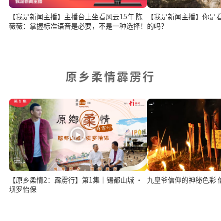
【我是新闻主播】主播台上坐看风云15年 陈
【我是新闻主播】你是
薇薇：掌握标准语音是必要，不是一种选择！
的吗？
原乡柔情霹雳行
【原乡柔情2：霹雳行】第1集｜锡都山城 ·
九
坝罗怡保