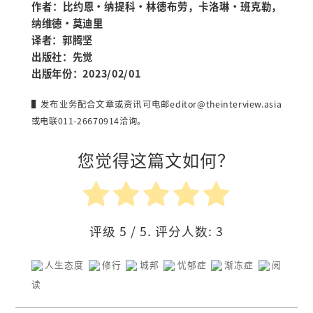
作者：比约恩·纳提科·林德布劳，卡洛琳·班克勒，
纳维德·莫迪里
译者：郭腾坚
出版社：先觉
出版年份：2023/02/01
▌发布业务配合文章或资讯可电邮
editor@theinterview.asia
或电联011-26670914洽询。
您觉得这篇文如何？
评级
5
/ 5. 评分人数:
3
人生态度
修行
城邦
忧郁症
渐冻症
阅
读