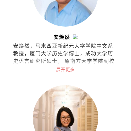
安焕然
安焕然，马来西亚新纪元大学学院中文系
教授，厦门大学历史学博士，成功大学历
史语言研究所硕士， 原南方大学学院副校
长。著有著作有《乡土. 饮食.与记忆：跨
展开更多
南洋田野笔记》（2025）、《海洋与南
洋：海南人的历史与文化》、《小国崛
起：满剌加与明代朝贡体制》、《边缘评
论：文化漫步》、《边缘评论：吾土吾
民》、《文化新山：华人社会文化研
究》、《古代马中文化交流史论集》、
《本土与中国学术论文集》等作品。