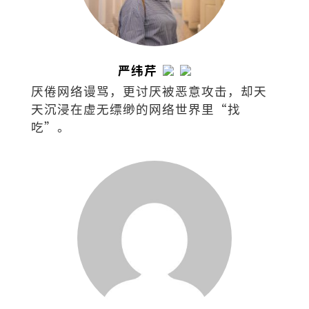
严纬芹
厌倦网络谩骂，更讨厌被恶意攻击，却天
天沉浸在虚无缥缈的网络世界里“找
吃”。