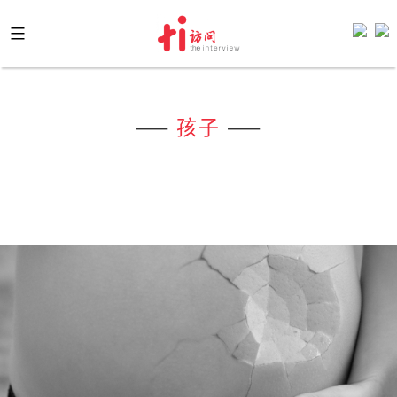
Skip
to
content
——
孩子
——