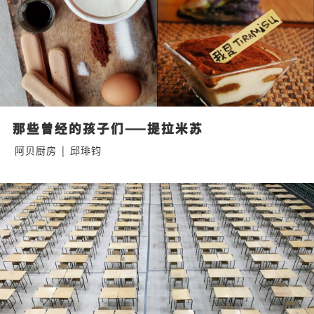
那些曾经的孩子们——提拉米苏
阿贝厨房
|
邱琲钧