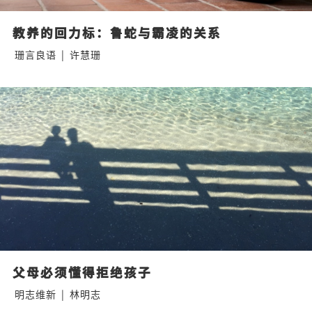
教养的回力标：鲁蛇与霸凌的关系
珊言良语
|
许慧珊
父母必须懂得拒绝孩子
明志维新
|
林明志