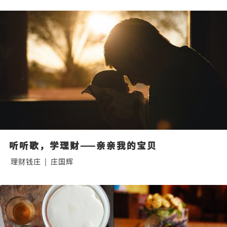
听听歌，学理财——亲亲我的宝贝
理财钱庄
|
庄国辉