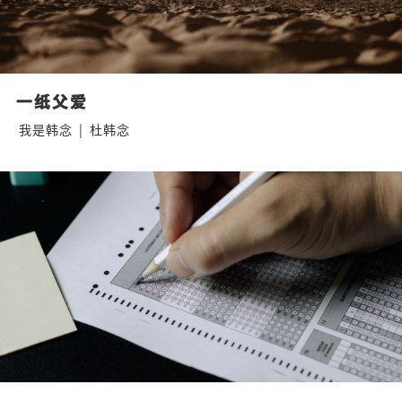
一纸父爱
我是韩念
|
杜韩念