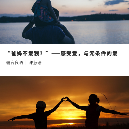
“爸妈不爱我？”——感受爱，与无条件的爱
珊言良语
|
许慧珊