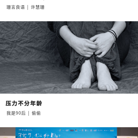
珊言良语
|
许慧珊
压力不分年龄
我是90后
|
偷偷