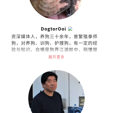
DogtorOoi
资深媒体人，养狗三十余年，曾繁殖拳师
狗，对养狗、训狗、护理狗，有一定的经
验与知识。自嘲是狗界江湖郎中，稍懂替
狗探脉与接生，小病可给参考意见，大病
展开更多
请贵客自理看兽医。