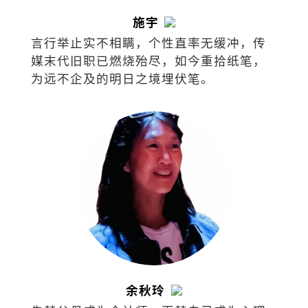
施宇
言行举止实不相瞒，个性直率无缓冲，传
媒末代旧职已燃烧殆尽，如今重拾纸笔，
为远不企及的明日之境埋伏笔。
余秋玲