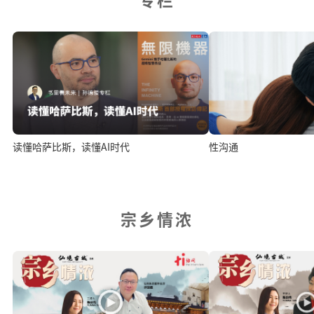
读懂哈萨比斯，读懂AI时代
性沟通
宗乡情浓