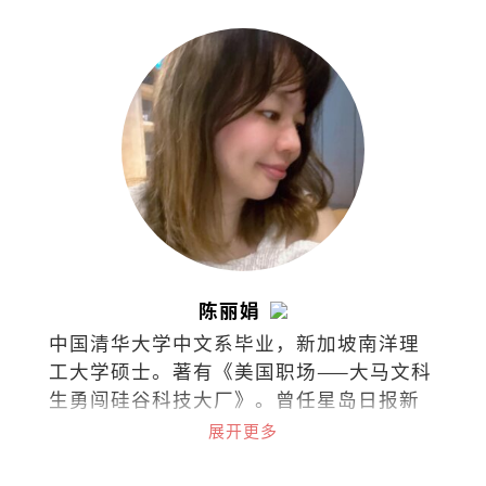
洋：海南人的历史与文化》、《小国崛
起：满剌加与明代朝贡体制》、《边缘评
论：文化漫步》、《边缘评论：吾土吾
民》、《文化新山：华人社会文化研
究》、《古代马中文化交流史论集》、
《本土与中国学术论文集》等作品。
陈丽娟
中国清华大学中文系毕业，新加坡南洋理
工大学硕士。著有《美国职场——大马文科
生勇闯硅谷科技大厂》。曾任星岛日报新
闻记者、美国加州圣荷西市议员办公室助
展开更多
理、苹果公司审核政策专员等，目前任职
于字节跳动的商务关系部。