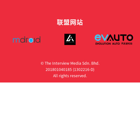
联盟网站
© The Interview Media Sdn. Bhd.
201801040185 (1302216­-D)
All rights reserved.