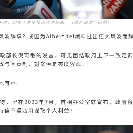
干达，因卷入发支持信风波辞职。（图片来源：网络）
波辞职？或因为Albert tei爆料扯出更大风波
政部长倪可敏的发言，可见团结政府上下一致定
政与问责制，对贪污是零度容忍。
地有声。
得，早在2023年7月，首相办公室就宣布，政府
持信不遭滥用谋取个人利益？