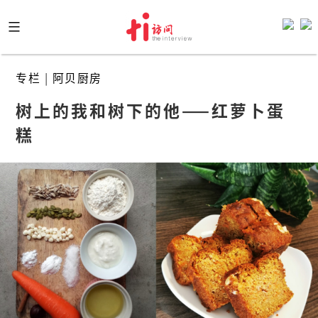
Skip
to
content
专栏
|
阿贝厨房
树上的我和树下的他——红萝卜蛋
糕