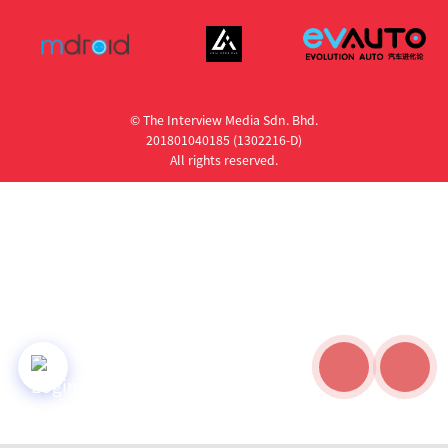
© The Interview Media Sdn. Bhd.
201801040185 (1302216­-D)
All rights reserved.