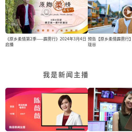
《原乡柔情第2季——霹雳行》2024年3月4日
预告【原乡柔情霹雳行
启播
珑谷
我是新闻主播