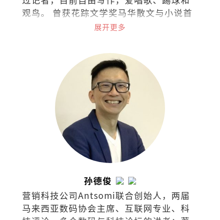
观鸟。 曾获花踪文学奖马华散文与小说首
奖，台湾梁实秋文学奖散文评审奖，着有
展开更多
散文集《类似过敏症的布尔乔亚之轻》
《列车男女》《阿卡贝拉》《写给未来情
人的足球指南》，小说集《南方少年与健
忘老头》《那些进化了的，以及⋯⋯》，
曾出版独立小志《SEAL》（共七期），并
为新加坡导演陈哲艺电影《热带雨》同名
主题曲填词。
孙德俊
营销科技公司Antsomi联合创始人，两届
马来西亚数码协会主席、互联网专业、科