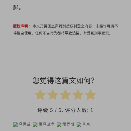
脚。
版权声明 ：
本文乃
德国之声
特别授权刊登之内容，未经许可请不
得擅自使用。任何不当行为都将导致追偿，并受到刑事追究。
您觉得这篇文如何？
评级
5
/ 5. 评分人数:
1
乌克兰
俄乌战争
俄罗斯
普京