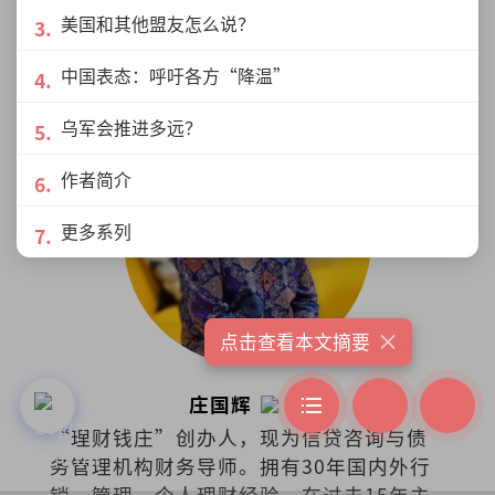
言行举止实不相瞒，个性直率无缓冲，传
美国和其他盟友怎么说？
媒末代旧职已燃烧殆尽，如今重拾纸笔，
为远不企及的明日之境埋伏笔。
中国表态：呼吁各方“降温”
乌军会推进多远？
作者简介
更多系列
×
点击查看本文摘要
庄国辉
“理财钱庄”创办人，现为信贷咨询与债
务管理机构财务导师。拥有30年国内外行
销、管理、个人理财经验。在过去15年主