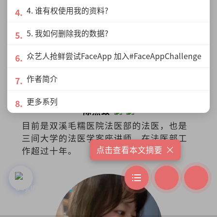
籍、文具、文创设计、时尚潮流，还可沉
4. 谁有权使用我的资料?
浸于艺文展演与世界级咖啡品牌中，打造
了一个复合式经营的文化场所。
5. 我如何删除我的数据?
众艺人抢鲜尝试FaceApp 加入#FaceAppChallenge
作者简介
更多系列
陈然致
目前是双溪毛糯医院法医部的法医，也是
三间大学的法医学客座讲师。在法医部工
×
点击查看本文摘要
作超过十年。