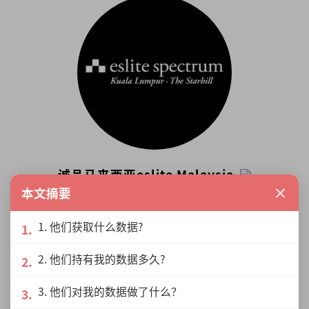
席。
诚品马来西亚eslite Malaysia
×
本文摘要
作为马来西亚首家据点的诚品生活，融入
东南亚多族群、跨文化的特色， 与大马市
1. 他们获取什么数据?
场激荡出更多元的精彩，希望带给来客从
阅读里持续找到梦与想像的可能。在台
展开更多
2. 他们持有我的数据多久?
湾、香港、苏州、东京、吉隆坡共有48家
据点的诚品，秉持着“不只是一家书
3. 他们对我的数据做了什么？
店”的概念，囊括了来自世界各地的书