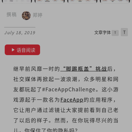
撰稿
郑婷
文章字体
T
July 18, 2019
T
语音阅读
继早前风靡一时的
“脚踢瓶盖”挑战
后，
社交媒体再掀起一波浪潮，众多明星和网
友都玩起了#FaceAppChallenge。这小游
戏源起于一款名为
FaceApp
的应用程序，
它让用户通过滤镜让大家提前看到自己老
了以后的样子。然而，在你玩得尽兴的当
儿，你保住了你的隐私吗？