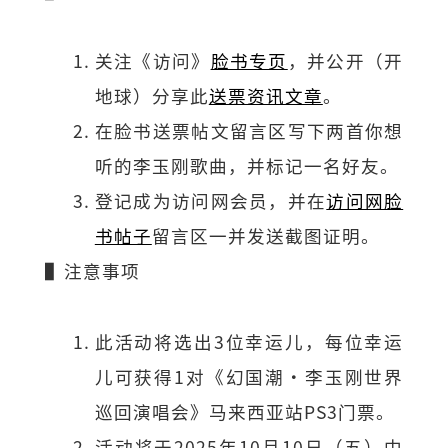
关注《访问》
脸书专页
，并公开（开
地球）分享此
送票资讯文章
。
在脸书送票帖文留言区写下两首你想
听的李玉刚歌曲，并标记一名好友。
登记成为访问网会员，并在
访问网脸
书帖子
留言区一并发送截图证明。
▌注意事项
此活动将选出3位幸运儿，每位幸运
儿可获得1对《幻国潮·李玉刚世界
巡回演唱会》马来西亚站PS3门票。
活动将于2025年10月10日（五）中