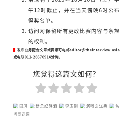
午12时截止，并在当天傍晚6时公布
得奖名单。
访问网保留所有更改比赛内容与条规
的权利。
▌
发布业务配合文章或资讯可电邮
editor@theinterview.asia
或电联011-26670914洽询。
您觉得这篇文如何？
国风
新贵妃醉酒
李玉刚
演唱会送票
访
问网送票