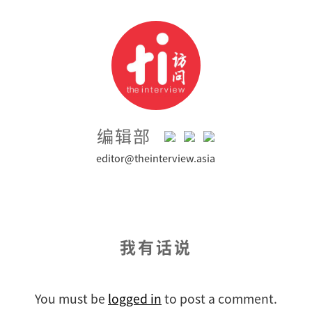
编辑部
editor@theinterview.asia
我有话说
You must be
logged in
to post a comment.