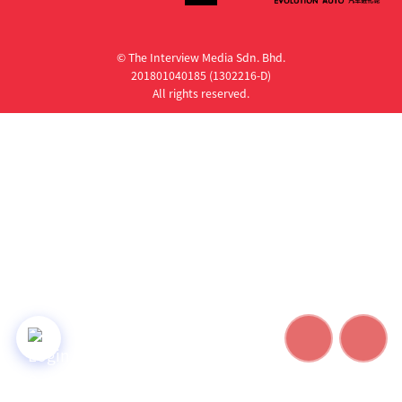
© The Interview Media Sdn. Bhd.
201801040185 (1302216­-D)
All rights reserved.