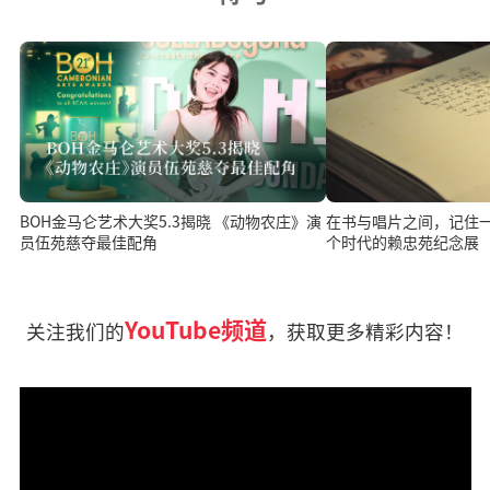
BOH金马仑艺术大奖5.3揭晓 《动物农庄》演
在书与唱片之间，记住
员伍苑慈夺最佳配角
个时代的赖忠苑纪念展
YouTube频道
关注我们的
，获取更多精彩内容！