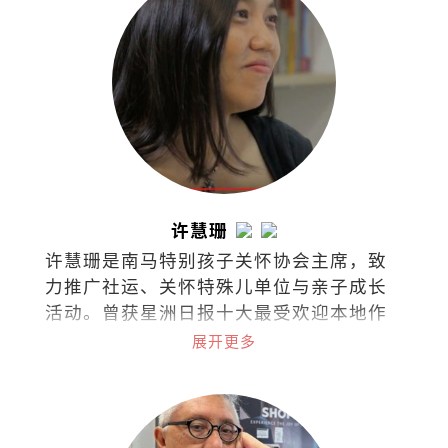
许慧珊
许慧珊是南马特别孩子关怀协会主席，致
力推广社运、关怀特殊儿单位与亲子成长
活动。曾获星洲日报十大最受欢迎本地作
家，文章常见于各报与杂志。著有《单身
展开更多
俱乐部》、《无聊才结婚》、《快乐女
人》及《左雍右为》等。