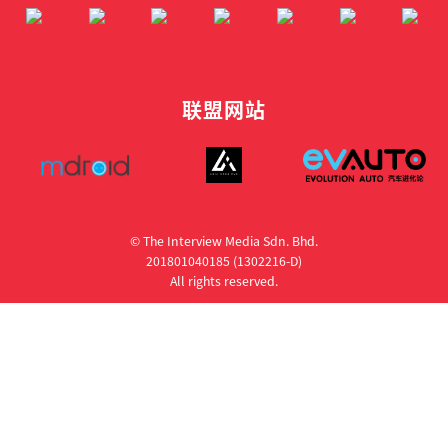
联盟网站
© The Interview Media Sdn. Bhd.
201801040185 (1302216­-D)
All rights reserved.