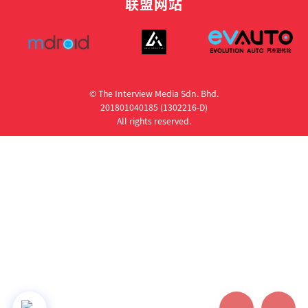
联盟网站
© The Interview Media Sdn. Bhd.
201801040185 (1302216­-D)
All rights reserved.