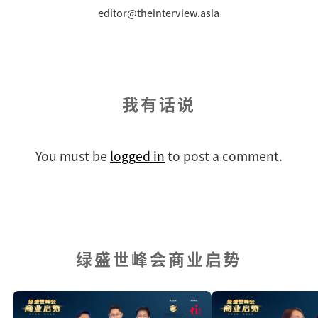
editor@theinterview.asia
我有话说
You must be
logged in
to post a comment.
绿盛世峰会商业启势