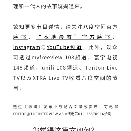
理和一代人的故事娓娓道来。
欲知更多节目详情，请关注
八度空间官方
脸书
、
“本地最霸”官方脸书
、
Instagram
与
YouTube频道
。此外，观众
可透过myfreeview 108频道、寰宇电视
148频道、unifi 108频道、Tonton Live
TV以及XTRA Live TV收看八度空间的节
目。
透过《访问》发布业务配合文章或资讯，可电邮
EDITOR@THEINTERVIEW.ASIA
或电联011-26670914洽询
您觉得这篇文如何？