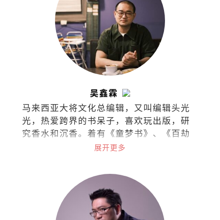
吴鑫霖
马来西亚大将文化总编辑，又叫编辑头光
光，热爱跨界的书呆子，喜欢玩出版，研
究香水和沉香。着有《童梦书》、《百劫
华光》和《不愁此时春光》，最近在不同
展开更多
的领域漫游。