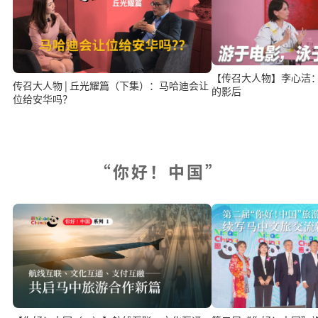
【传召大人物】李心洁
传召大人物 | 丘光耀篇（下集）：马哈迪会让
的影后
位给安华吗？
“你好！中国”