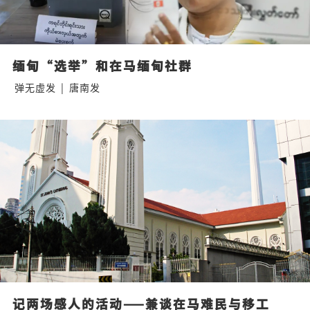
缅甸“选举”和在马缅甸社群
弹无虚发
|
唐南发
记两场感人的活动——兼谈在马难民与移工