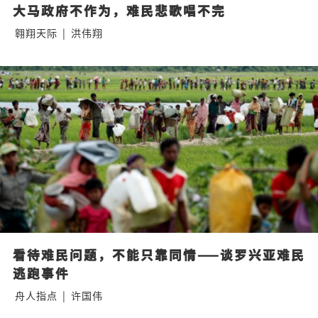
大马政府不作为，难民悲歌唱不完
翱翔天际
|
洪伟翔
看待难民问题，不能只靠同情——谈罗兴亚难民
逃跑事件
舟人指点
|
许国伟