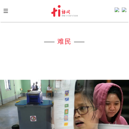
Skip
to
content
——
难民
——