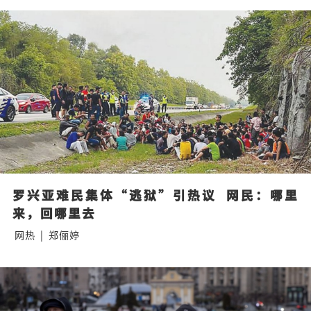
罗兴亚难民集体“逃狱”引热议  网民：哪里
来，回哪里去
网热
|
郑俪婷