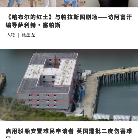
《喀布尔的红土》与帕拉斯图剧场——访阿富汗
编导萨利赫·塞帕斯
人物
|
徐墨龙
启用驳船安置难民申请者 英国遭批二度伤害难