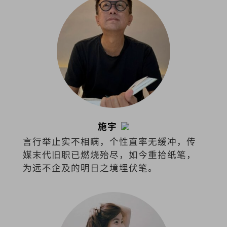
施宇
言行举止实不相瞒，个性直率无缓冲，传
媒末代旧职已燃烧殆尽，如今重拾纸笔，
为远不企及的明日之境埋伏笔。