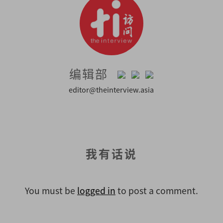
编辑部
editor@theinterview.asia
我有话说
You must be
logged in
to post a comment.