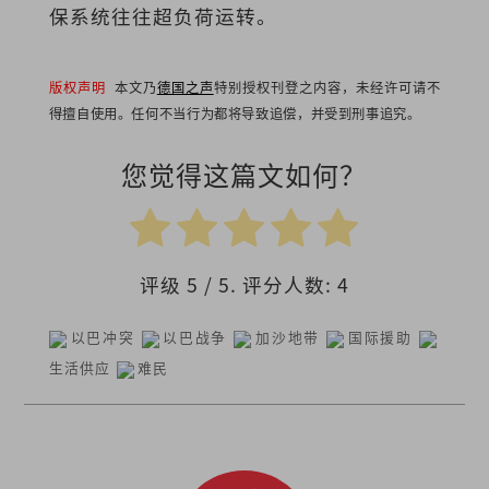
保系统往往超负荷运转。
版权声明
本文乃
德国之声
特别授权刊登之内容，未经许可请不
得擅自使用。任何不当行为都将导致追偿，并受到刑事追究。
您觉得这篇文如何？
评级
5
/ 5. 评分人数:
4
以巴冲突
以巴战争
加沙地带
国际援助
生活供应
难民