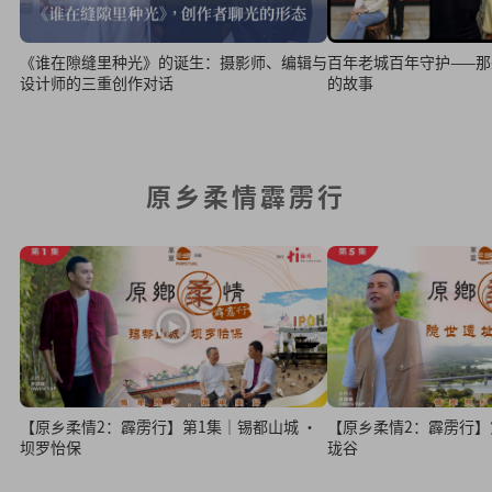
百年老城百年守护——
《谁在隙缝里种光》的诞生：摄影师、编辑与
的故事
设计师的三重创作对话
原乡柔情霹雳行
【原乡柔情2：霹雳行】第1集｜锡都山城 ·
【原乡柔情2：霹雳行】
坝罗怡保
珑谷