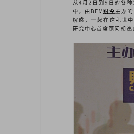
从4月2日到9日的各
中，由BFM
财今
主办的
解惑，一起在这乱世中
研究中心首席顾问胡逸