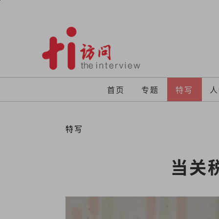
Skip
to
content
首页
专题
特写
人
特写
当关