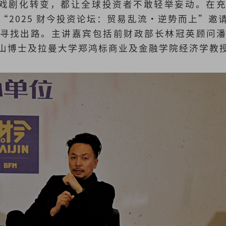
种戏剧化转变，都让全球投资者不敢轻举妄动。在
“2025 财今投资论坛：贸易乱流·逆势而上”邀
寻找出路。主讲嘉宾包括前财政部长林冠英顾问
山博士及拉曼大学郑鸿标商业及金融学院经济学教