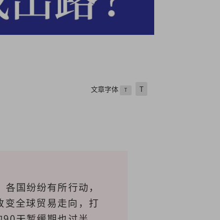
文章字体
T
T
，各国纷纷有所行动，
改变全球贸易走向，打
90天暂缓期也过半，