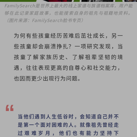
FamilySearch是世界上最大的线上家谱与族谱档案库，用户能
够在此记录家庭故事，也能搜索自身的祖先与祖籍地资料。
（图片来源：FamilySearch脸书专页）
为何有些孩童经历苦难后茁壮成长，另一
些孩童却会崩溃挣扎？一项研究发现，当
孩童了解家族历史、了解祖辈坚韧的境
遇，往往表现更高的自尊心和社交能力，
也因而更少出现行为问题。
当他们遇到人生低谷时，会知道自己并不
是第一个面对困难的人。就像祖先曾经走
过艰难岁月，他们也有能力坚持下