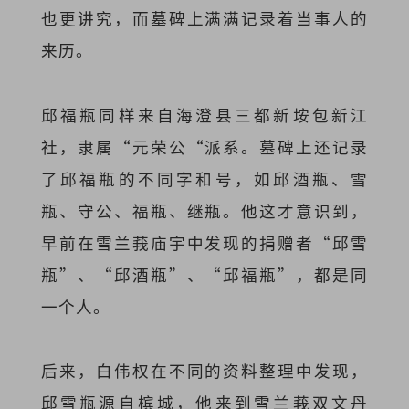
也更讲究，而墓碑上满满记录着当事人的
来历。
邱福瓶同样来自海澄县三都新垵包新江
社，隶属“元荣公“派系。墓碑上还记录
了邱福瓶的不同字和号，如邱酒瓶、雪
瓶、守公、福瓶、继瓶。他这才意识到，
早前在雪兰莪庙宇中发现的捐赠者“邱雪
瓶”、“邱酒瓶”、“邱福瓶”，都是同
一个人。
后来，白伟权在不同的资料整理中发现，
邱雪瓶源自槟城，他来到雪兰莪双文丹