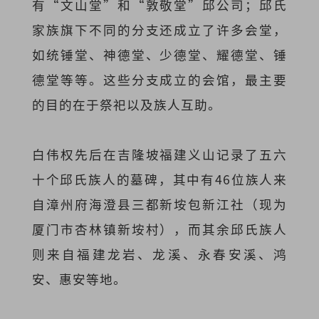
有“文山堂”和“敦敬堂”邱公司；邱氏
家族旗下不同的分支还成立了许多会堂，
如统锤堂、神德堂、少德堂、耀德堂、锤
德堂等等。这些分支成立的会馆，最主要
的目的在于祭祀以及族人互助。
白伟权先后在吉隆坡福建义山记录了五六
十个邱氏族人的墓碑，其中有46位族人来
自漳州府海澄县三都新垵包新江社（现为
厦门市杏林镇新垵村），而其余邱氏族人
则来自福建龙岩、龙溪、永春安溪、鸿
安、惠安等地。