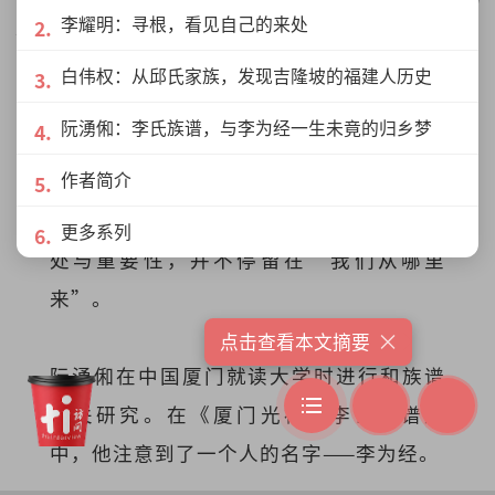
“邱雪瓶”、“邱酒瓶”、“邱福瓶”，都是同一个人。（图
李耀明：寻根，看见自己的来处
片来源：访问网制图）
白伟权：从邱氏家族，发现吉隆坡的福建人历史
阮湧俰：李氏族谱，与李为经一生未竟
的归乡梦
阮湧俰：李氏族谱，与李为经一生未竟的归乡梦
作者简介
这是一个几乎没有人翻阅族谱的时代。华
社研究中心研究员阮湧俰提出，族谱的用
更多系列
处与重要性，并不停留在“我们从哪里
来”。
×
点击查看本文摘要
阮湧俰在中国厦门就读大学时进行和族谱
相关研究。在《厦门光裕堂李氏族谱》
中，他注意到了一个人的名字——李为经。