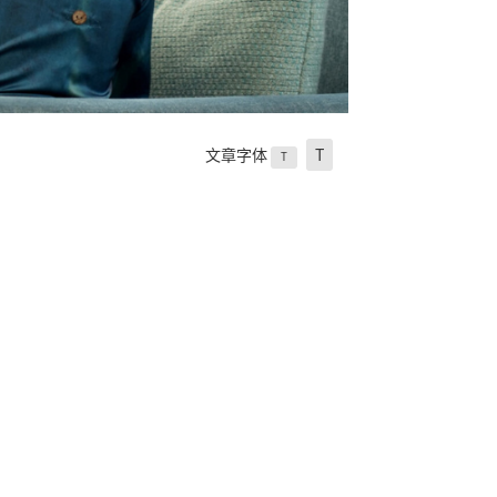
文章字体
T
T