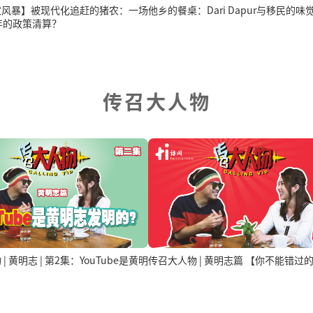
农风暴】被现代化追赶的猪农：一场
他乡的餐桌：Dari Dapur与移民的味
年的政策清算？
传召大人物
| 黄明志 | 第2集：YouTube是黄明
传召大人物 | 黄明志篇 【你不能错过
？