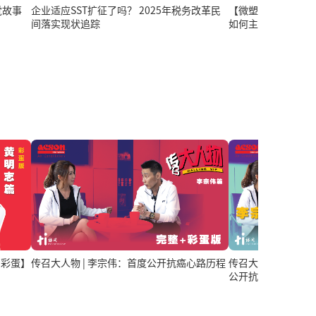
觉故事
【微塑料入侵（下
企业适应SST扩征了吗？ 2025年税务改革民
如何主动破局？
间落实现状追踪
的彩蛋】
传召大人物 | 李宗伟：首度公开抗癌心路历程
传召大人物 | 李
公开抗癌心路历程