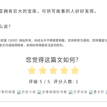
亚拥有巨大的宝库，可供写故事的人好好发挥。
么说？
版权属《访问》网站所有，未经允许不得随意转载，否则将视为侵权；若转载或
本文内容或视频者，本网站将保留依法追究权利。
您觉得这篇文如何？
评级
5
/ 5. 评分人数:
1
故事的相遇
历史小说
吉隆坡国际书展
文学对谈
曹文轩