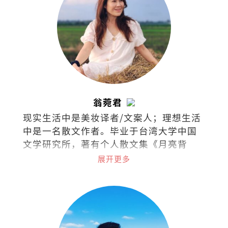
翁菀君
现实生活中是美妆译者/文案人；理想生活
中是一名散文作者。毕业于台湾大学中国
文学研究所，著有个人散文集《月亮背
面》和《文字烧》。喜欢跑步、放空、撸
展开更多
猫、旅行、美食、听海、听歌、看剧、看
书，爱面包也爱梦想，集所有矛盾于一身
的困惑之人。