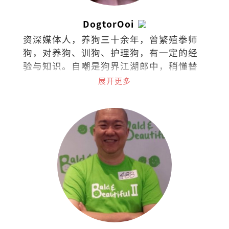
DogtorOoi
资深媒体人，养狗三十余年，曾繁殖拳师
狗，对养狗、训狗、护理狗，有一定的经
验与知识。自嘲是狗界江湖郎中，稍懂替
狗探脉与接生，小病可给参考意见，大病
展开更多
请贵客自理看兽医。