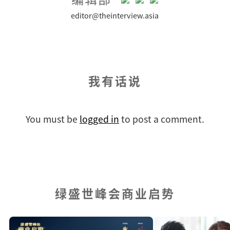
editor@theinterview.asia
我有话说
You must be
logged in
to post a comment.
绿盛世峰会商业启势