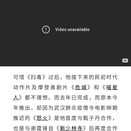
可惜《扫毒》过后，他接下来的民初时代
动作片及摩登喜剧片《
危城
》和《
喵星
人
》都不理想。而去年已完成，而原本今
年推出，却因为武汉肺炎疫情令电影映期
推迟的《
怒火
》是他首度与甄子丹合作，
也是与谢霆锋自《
新少林寺
》后再度合作