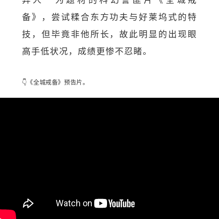
备》，尝试糅合东方功夫与好莱坞式的特
技，但毕竟非他所长，故此明显的出现眼
高手低状况，成绩更惨不忍睹。
👇《全城戒备》预告片。