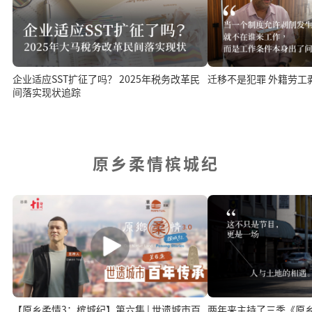
迁移不是犯罪 外籍劳工
企业适应SST扩征了吗？ 2025年税务改革民
间落实现状追踪
原乡柔情槟城纪
【原乡柔情3：槟城纪】第六集 | 世遗城市百
两年来主持了三季《原乡