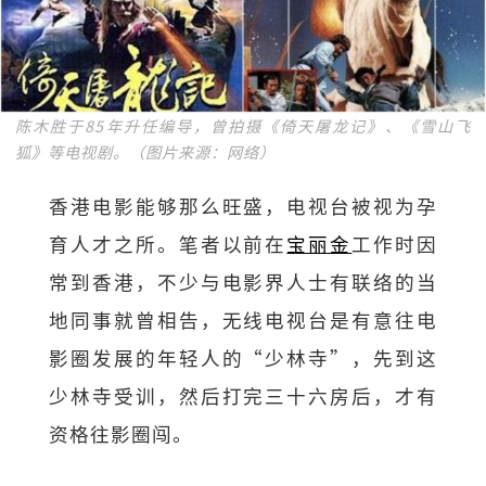
陈木胜于85年升任编导，曾拍摄《倚天屠龙记》、《雪山飞
狐》等电视剧。（图片来源：网络）
香港电影能够那么旺盛，电视台被视为孕
育人才之所。笔者以前在
宝丽金
工作时因
常到香港，不少与电影界人士有联络的当
地同事就曾相告，无线电视台是有意往电
影圈发展的年轻人的“少林寺”，先到这
少林寺受训，然后打完三十六房后，才有
资格往影圈闯。