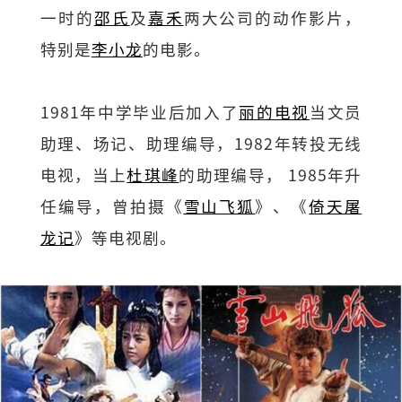
一时的
邵氏
及
嘉禾
两大公司的动作影片，
特别是
李小龙
的电影。
1981年中学毕业后加入了
丽的电视
当文员
助理、场记、助理编导，1982年转投无线
电视，当上
杜琪峰
的助理编导， 1985年升
任编导，曾拍摄《
雪山飞狐
》、《
倚天屠
龙记
》等电视剧。