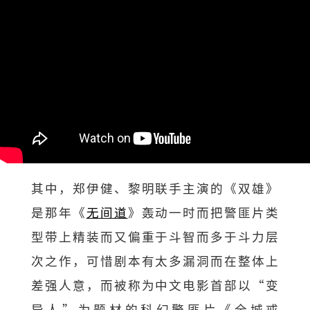
其中，郑伊健、黎明联手主演的《双雄》
是那年《
无间道
》轰动一时而把警匪片类
型带上精装而又偏重于斗智而多于斗力层
次之作，可惜剧本有太多漏洞而在整体上
差强人意，而被称为中文电影首部以“变
异人”为题材的科幻警匪片《全城戒