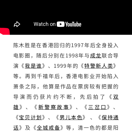
陈木胜是在香港回归的1997年后全身投入
电影圈，随后分别在1998年与
成龙
联合导
演《
我是谁
》、1999年的《
特警新人类
》
等。再到千禧年后，香港电影业开始陷入
萧条之际，他算是作品在票房较有把握的
导演而仍获片约不断，先后拍了《
双
雄
》、《
新警察故事
》、《
三岔口
》、
《
宝贝计划
》、《
男儿本色
》 、《
保持通
话
》及《
全城戒备
》等，清一色的都是阳