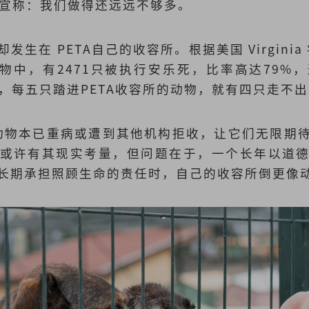
rk宣称：我们做得还远远不够多。
生在 PETA自己的收容所。根据美国 Virginia
只动物中，有2471只被执行安乐死，比率高达79
之，每五只踏进PETA收容所的动物，就有四只走不
多动物本已重病或遭到其他机构拒收，让它们无限期
或许有其现实考量，但问题在于，一个长年以道
长期承担照顾生命的责任时，自己的收容所倒更像