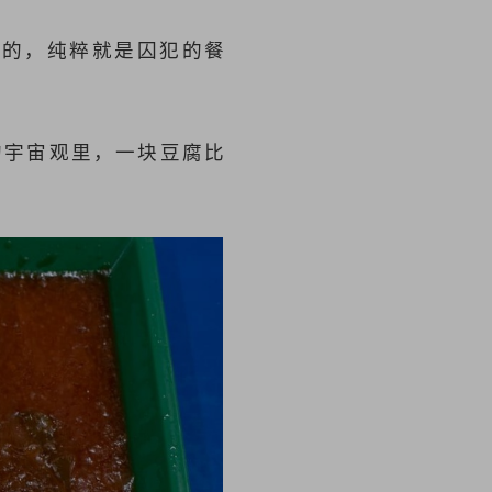
心的，纯粹就是囚犯的餐
的宇宙观里，一块豆腐比
。