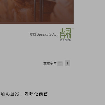
支持
Supported by
文章字体
T
T
致函加影监狱，
呼吁让前首