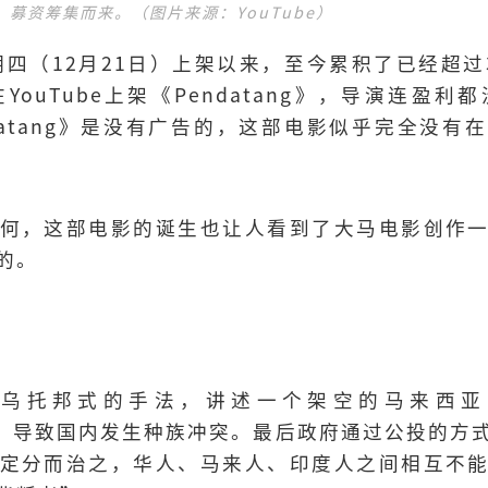
募资筹集而来。（图片来源：YouTube）
自星期四（12月21日）上架以来，至今累积了已经超
ouTube上架《Pendatang》，导演连盈
endatang》是没有广告的，这部电影似乎完全没
何，这部电影的诞生也让人看到了大马电影创作
的。
g》用反乌托邦式的手法，讲述一个架空的马来西
外，导致国内发生种族冲突。最后政府通过公投的方
定分而治之，华人、马来人、印度人之间相互不