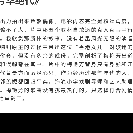
出力拍出来致敬偶像，电影内容完全是粉丝角度
骗不了人，片中那五个取材自歌迷的真人真事平
。我欣赏那质朴的叙事，没有着墨风光无限的演
物归原主的过程中带出这位“香港女儿”对歌迷
俗套，但没有多余的成份，完整剖析了梅艳芳出
和误解都在其中。片中的梅艳芳替身只有身影和
代背景方面落足心思，作为经历过那些年代的人
郭羡妮都回归平实，饰演小学戏剧导师和艺人助
。梅艳芳的歌曲没有挑最热门的，只选择符合剧
拍电影了。