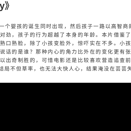
gy》
一个婴孩的诞生同时出现，然后孩子一路以高智商
对劲，孩子的行为超越了本身的年龄。本片借鉴
熟口熟脸，除了小孩变脸外，惊吓实在不多。小
说话的是谁？那种内心的角力比外在的变化更有
以出奇制胜的，可惜电影还是比较喜欢营造追查
结局不但草率，也无法大快人心，结果淹没在芸芸