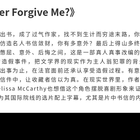
er Forgive Me?》
出书，成了过气作家，找不到生计而穷途末路，
仿造名人书信敛财，你有多意外？最后上得山多
憋屈、意外、后悔之间，这是一部真人真事改编
的造假事件，把文学界的现实作为主人翁犯罪的背
出事为止，在法官面前还承认享受造假过程。有
信件中，让收藏者信以为真。在现实世界里，作
lissa McCarthy也想借这个角色摆脱喜剧形象
意为其国际院线的选片配上字幕，尤其是片中书信的