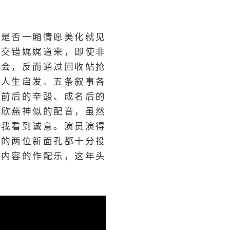
，是否一厢情愿美化就见
行交错娓娓道来，即使非
唱会，反而通过回收站抢
的人生启发。五条叙事各
道前后的辛酸、成名后的
江欣燕神似的配音，虽然
，我看到诚意。演员演得
理的两位新面孔都十分投
情内容的作配乐，这年头