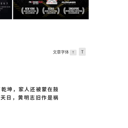
文章字体
T
T
有乾坤，家人还被蒙在鼓
见天日，黄明志旧作是祸