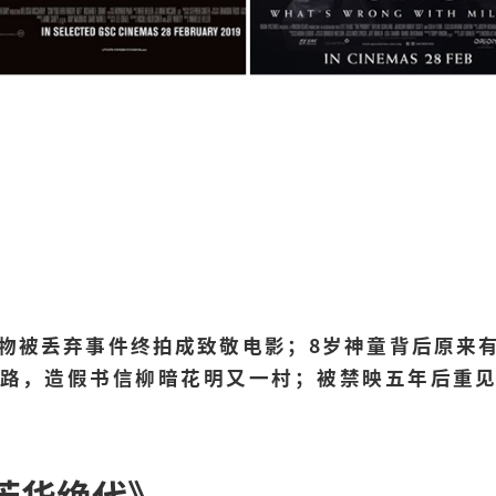
物被丢弃事件终拍成致敬电影；8岁神童背后原来
路，造假书信柳暗花明又一村；被禁映五年后重
芳华绝代》