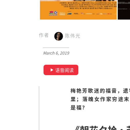
作者
陈伟光
March 6, 2019
语音阅读
梅艳芳歌迷的福音，遗
里；落魄女作家穷途末
是福？
《朝花夕拾·