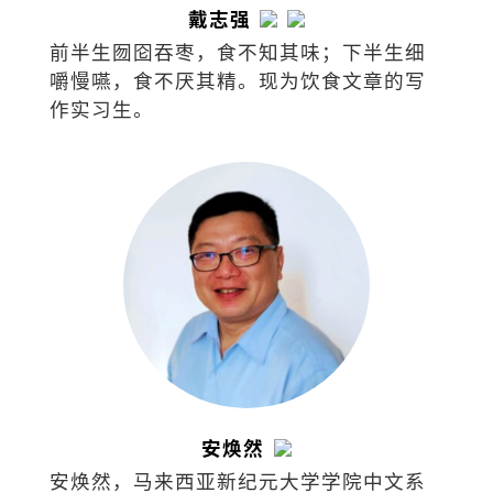
戴志强
前半生囫囵吞枣，食不知其味；下半生细
嚼慢嚥，食不厌其精。现为饮食文章的写
作实习生。
安焕然
安焕然，马来西亚新纪元大学学院中文系