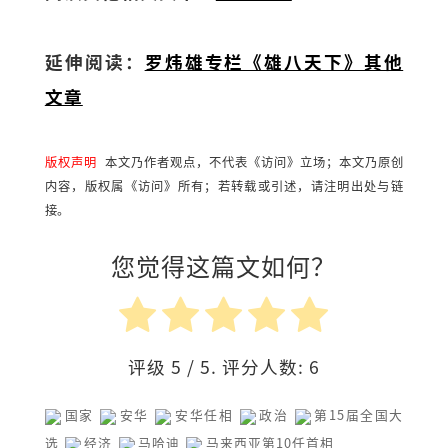
延伸阅读：
罗炜雄专栏《雄八天下》其他
文章
版权声明
本文乃作者观点，不代表《访问》立场；本文乃原创
内容，版权属《访问》所有；若转载或引述，请注明出处与链
接。
您觉得这篇文如何？
评级
5
/ 5. 评分人数:
6
国家
安华
安华任相
政治
第15届全国大
选
经济
马哈迪
马来西亚第10任首相