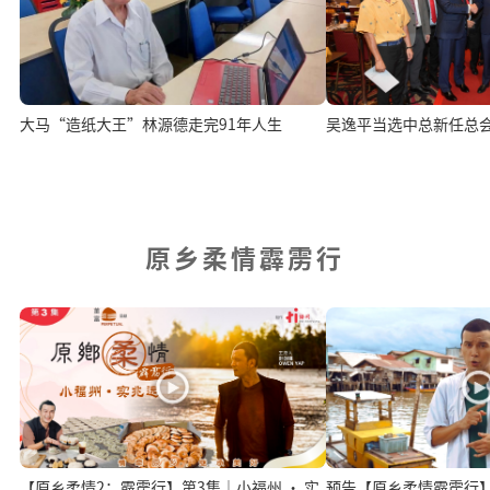
大马“造纸大王”林源德走完91年人生
吴逸平当选中总新任总
原乡柔情霹雳行
【原乡柔情2：霹雳行】第3集｜小福州 · 实
预告【原乡柔情霹雳行