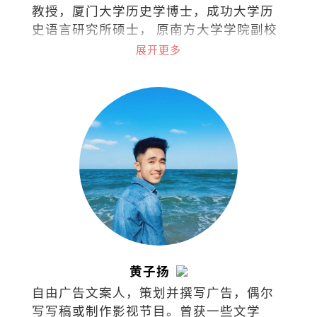
教授，厦门大学历史学博士，成功大学历
史语言研究所硕士， 原南方大学学院副校
长。著有著作有《乡土. 饮食.与记忆：跨
展开更多
南洋田野笔记》（2025）、《海洋与南
洋：海南人的历史与文化》、《小国崛
起：满剌加与明代朝贡体制》、《边缘评
论：文化漫步》、《边缘评论：吾土吾
民》、《文化新山：华人社会文化研
究》、《古代马中文化交流史论集》、
《本土与中国学术论文集》等作品。
黄子扬
自由广告文案人，策划并撰写广告，偶尔
写写稿或制作影视节目。曾获一些文学