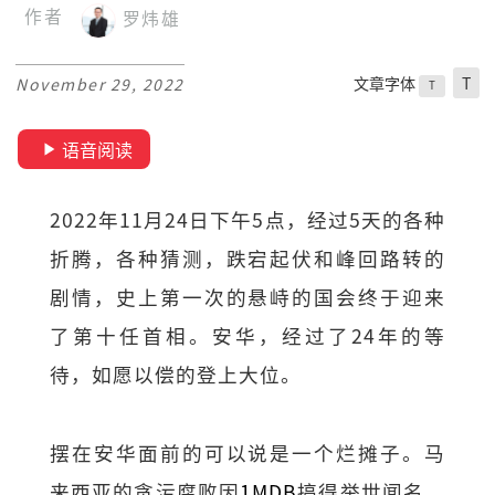
作者
罗炜雄
文章字体
T
November 29, 2022
T
语音阅读
2022年11月24日下午5点，经过5天的各种
折腾，各种猜测，跌宕起伏和峰回路转的
剧情，史上第一次的悬峙的国会终于迎来
了第十任首相。安华，经过了24年的等
待，如愿以偿的登上大位。
摆在安华面前的可以说是一个烂摊子。马
来西亚的贪污腐败因
1MDB
搞得举世闻名，