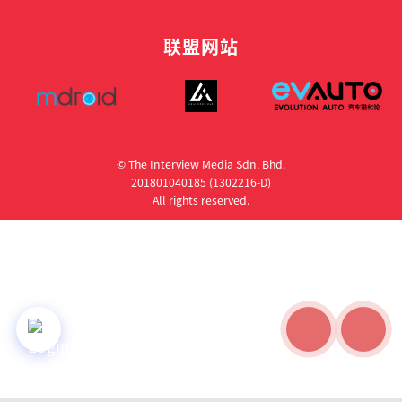
联盟网站
© The Interview Media Sdn. Bhd.
201801040185 (1302216­-D)
All rights reserved.