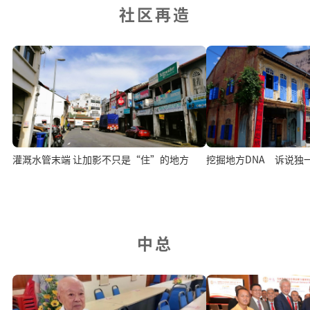
社区再造
灌溉水管末端 让加影不只是“住”的地方
挖掘地方DNA 诉说独
中总