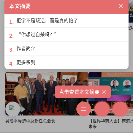
×
本文摘要
拒学不是叛逆，而是真的怕了
老行业新品牌：他们做
【预告】韧性商业思维：迎接AI时代的适应力
“你想过自杀吗？”
作者简介
中总
更多系列
×
点击查看本文摘要
吴逸平当选中总新任总会长
【世界华商大会】商道
未来