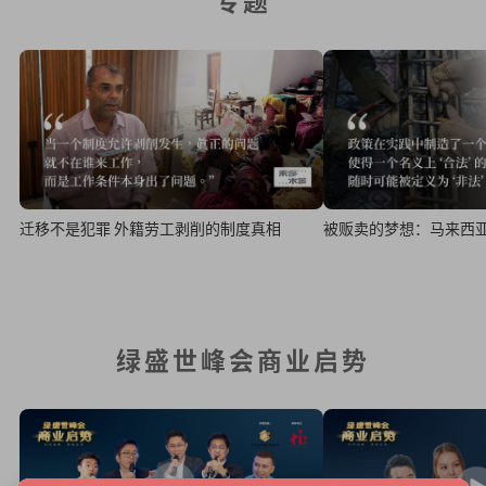
迁移不是犯罪 外籍劳工剥削的制度真相
被贩卖的梦想：马来西
绿盛世峰会商业启势