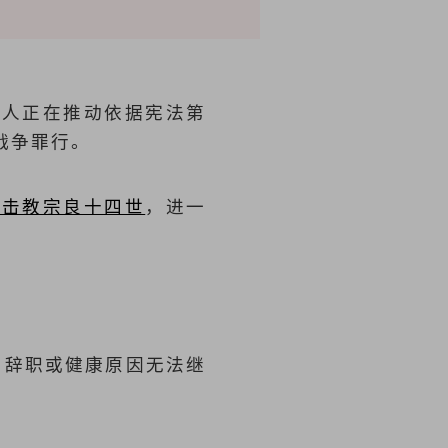
党人正在推动依据宪法第
战争罪行。
抨击教宗良十四世
，进一
、辞职或健康原因无法继