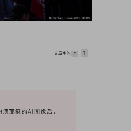
文章字体
T
T
演耶稣的AI图像后，