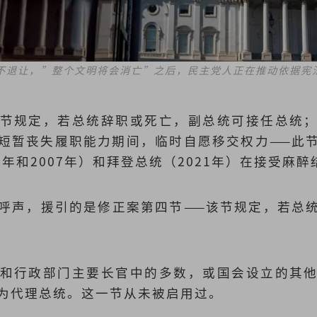
不退让，”整个文明将会消亡”之后，民主党人正在推动依据宪法
）
节规定，若总统辞职或死亡，副总统可接任总统
短暂丧失履职能力期间，临时自愿移交权力——此
2年和2007年）和拜登总统（2021年）在接受麻
呼声，援引的是修正案第四节——该节规定，若总
和行政部门主要长官中的多数，或国会设立的其
为代理总统。这一节从未被启用过。