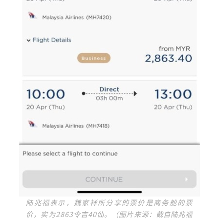
陆兆福表示，魏家祥所分享的票价是商务舱的票
价，实为2863令吉40仙。（图片来源：截自陆兆福