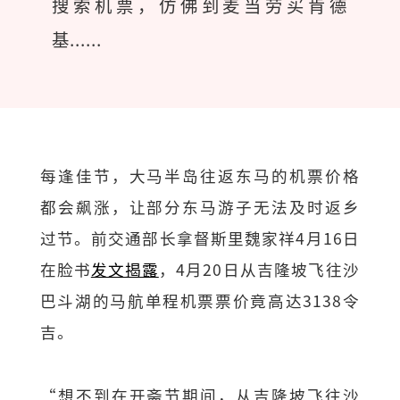
搜索机票，仿佛到麦当劳买肯德
基......
每逢佳节，大马半岛往返东马的机票价格
都会飙涨，让部分东马游子无法及时返乡
过节。前交通部长拿督斯里魏家祥4月16日
在脸书
发文揭露
，4月20日从吉隆坡飞往沙
巴斗湖的马航单程机票票价竟高达3138令
吉。
“想不到在开斋节期间，从吉隆坡飞往沙