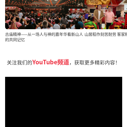
古庙精神——从一场人与神的嘉年华看新山人
山居稻作刻
的共同记忆
YouTube频道
关注我们的
，获取更多精彩内容！