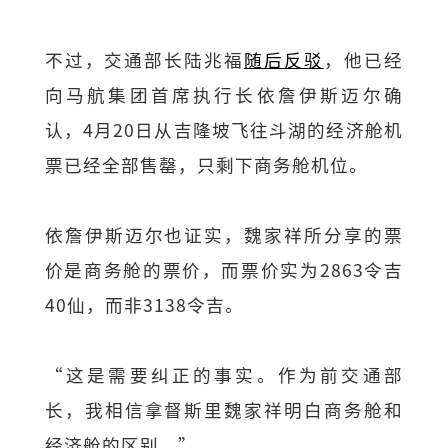
不过，交通部长陆兆福
随后反驳
，他已经
向马航集团首席执行长依詹伊斯迈尔确
认，4月20日从吉隆坡飞往斗湖的经济舱机
票已经全部售罄，只剩下商务舱机位。
依詹伊斯迈尔也证实，魏家祥所分享的票
价是商务舱的票价，而票价实为2863令吉
40仙，而非3138令吉。
“这是需要纠正的事实。作为前交通部
长，我相信拿督斯里魏家祥明白商务舱和
经济舱的区别。”