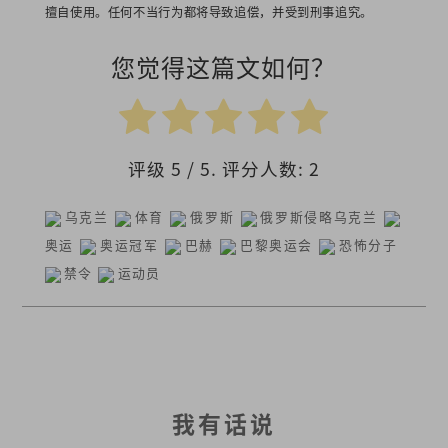
擅自使用。任何不当行为都将导致追偿，并受到刑事追究。
您觉得这篇文如何？
评级
5
/ 5. 评分人数:
2
乌克兰
体育
俄罗斯
俄罗斯侵略乌克兰
奥运
奥运冠军
巴赫
巴黎奥运会
恐怖分子
禁令
运动员
我有话说