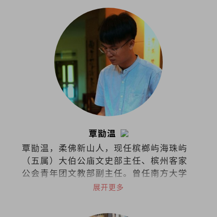
覃勓温
覃勓温，柔佛新山人，现任槟榔屿海珠屿
（五属）大伯公庙文史部主任、槟州客家
公会青年团文教部副主任。曾任南方大学
专项助理研究员。著有诗集《夕惕斋诗
展开更多
稿》（2024）、文集《天南余墨：南洋和
马华文史札记》（2025）；另主编《南