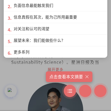
负面信息最能触发我们
信息真假在其次，能为己所用最重要
对关注和认可的渴望
展望未来：我们能做些什么？
张恒学
在槟城志于学，在香港读经济，日本东京
更多系列
大学永续发展科学博士（PhD in
Sustainability Science）。星洲日报及当
今大马《学说经济》专栏作者、《毅论环
展开更多
境》专栏合著者。
×
点击查看本文摘要