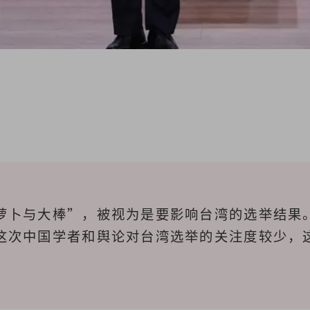
萝卜与大棒”，被视为是要影响台湾的选举结果
这次中国学者和舆论对台湾选举的关注度较少，