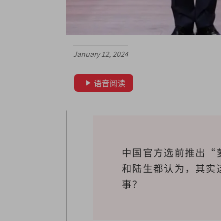
January 12, 2024
语音阅读
中国官方选前推出“
和陆生都认为，其实
事？