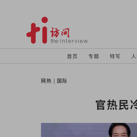
Skip
to
content
首页
专题
特写
人
网热
|
国际
官热民