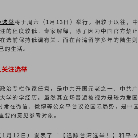
会选举
将于周六（1月13日）举行，相较于以往，
注的程度较低。专家解释，除了因为中国官方禁
在选前保持低调有关。而在台湾留学多年的陆生
己的生活。
人关注选举
政治专栏作家任意，是中共开国元老之一、中共
大学的学经历。虽然其立场普遍被视为是较为爱
并时常在微信、微博等公众平台议论国际局势，是中
重要的意见参考对象。
1月12日）发表了“【追踪台湾选举！】和平 v