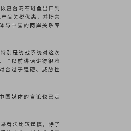
是恢复台湾石斑鱼出口到
工产品关税优惠，并扬言
体与中国的两岸关系专
、特别是统战系统对这次
，“以前讲话讲得很难
对台过于强硬、威胁性
中国媒体的言论也已定
选举看法比较谨慎，除了