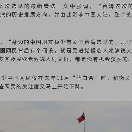
本次选举的最新看法。文中强调，“台湾这次
湾的历史发展方向，并由此影响中国大陆，整个
，“身边的中国朋友极少有关心台湾选举的，几
国网民背后有个假设，就是民进党候选人赖清德
友宜及民众党候选人柯文哲，都是没有机会获胜的
少中国网民仅在去年11月“蓝白合”时，稍微
些网民的关注度又马上开始下降。