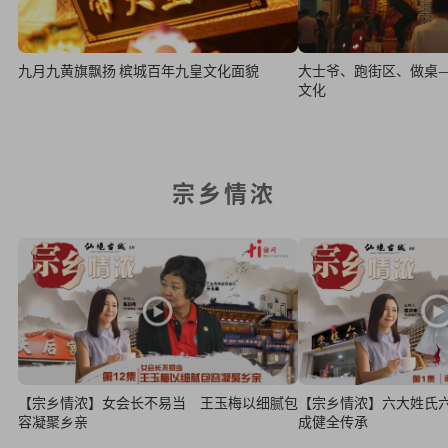
九月九黄旗飘扬 槟城百年九皇文化面貌
大士爷、跑街区、做桌
文化
宗乡情浓
【宗乡情浓】女会长不易当 王玉梅以细腻包
【宗乡情浓】六大姓氏六桂堂 洪来
容凝聚乡亲
成健全传承