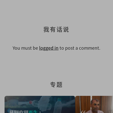
我有话说
You must be
logged in
to post a comment.
专题