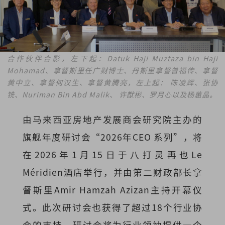
合作伙伴合影，左下起：Datuk Haji Muztaza bin Haji
Mohamad、拿督斯里任广财博士、丹斯里拿督曾福传、拿督
黄中立、拿督何汉生、拿督黄腾亮，左上起： 陈凌辉、张协
铣、Nuriman Bin Abd Malik、 许猷彬、罗月心以及杨蕙晶。
由马来西亚房地产发展商会研究院主办的
旗舰年度研讨会“2026年CEO 系列”，将
在2026年1月15日于八打灵再也Le
Méridien酒店举行，并由第二财政部长拿
督斯里Amir Hamzah Azizan主持开幕仪
式。此次研讨会也获得了超过18个行业协
会的支持。研讨会将为行业领袖提供一个