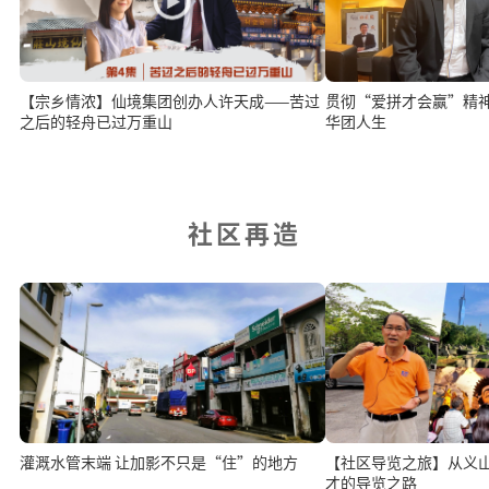
【宗乡情浓】仙境集团创办人许天成——苦过
贯彻“爱拼才会赢”精
之后的轻舟已过万重山
华团人生
社区再造
灌溉水管末端 让加影不只是“住”的地方
【社区导览之旅】从义
才的导览之路