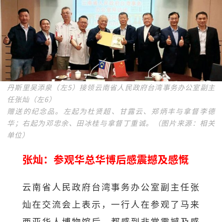
丹斯里吴添泉（左5）接领云南省人民政府台湾事务办公室副主
任张灿（左6）
赠送的纪念品。左起为杜贤超、甘露云、郑炳丰与拿督李德
华；右起为邓忠余、田冰桂与拿督丁重诚。（图片来源：相关
单位）
张灿：参观华总华博后感震撼及感慨
云南省人民政府台湾事务办公室副主任张
灿在交流会上表示，一行人在参观了马来
西亚华人博物馆后，都感到非常震撼及感