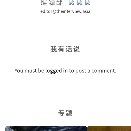
编辑部
editor@theinterview.asia
我有话说
You must be
logged in
to post a comment.
专题