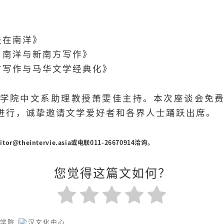
夫在南洋》
、南洋与新南方写作》
方写作与马华文学经典化》
学院中文系助理教授萧雯佳主持。本次座谈会免
步进行，诚挚邀请文学爱好者和各界人士踊跃出席。
itor@theintervie.asia
或电联011-26670914洽询。
您觉得这篇文如何？
学学院
汉文化中心