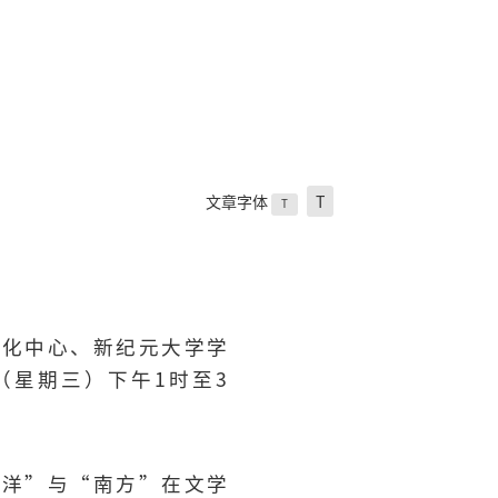
文章字体
T
T
文化中心、新纪元大学学
（星期三）下午1时至3
南洋”与“南方”在文学