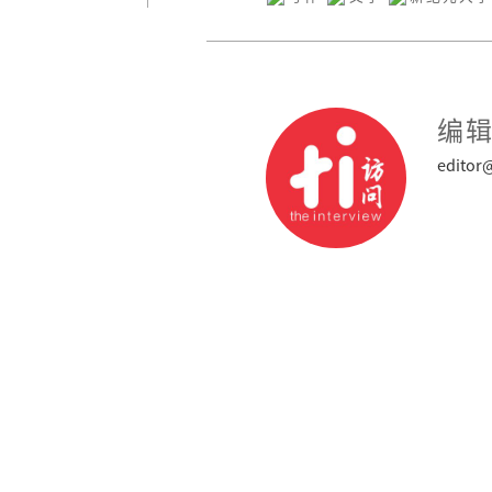
编
editor@