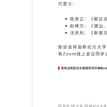
代意义：
陈崇正：《郁达
赵稀方：《潮汕
沈庆利：《新南
座谈会将由新纪元大学
有Zoom线上会议同
▌
发布业务配合文章或资讯可电邮
ed
写作
文学
新纪元大