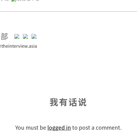
辑部
theinterview.asia
我有话说
You must be
logged in
to post a comment.