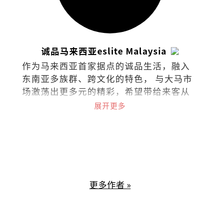
诚品马来西亚eslite Malaysia
作为马来西亚首家据点的诚品生活，融入
东南亚多族群、跨文化的特色， 与大马市
场激荡出更多元的精彩，希望带给来客从
阅读里持续找到梦与想像的可能。在台
展开更多
湾、香港、苏州、东京、吉隆坡共有48家
据点的诚品，秉持着“不只是一家书
店”的概念，囊括了来自世界各地的书
籍、文具、文创设计、时尚潮流，还可沉
浸于艺文展演与世界级咖啡品牌中，打造
了一个复合式经营的文化场所。
更多作者 »