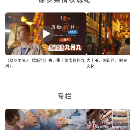
【原乡柔情3：槟城纪】第五集｜黄旗飘扬九
大士爷、跑街区、做桌
月九
文化
专栏