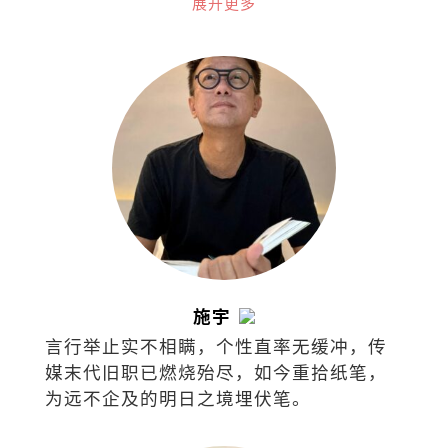
展开更多
施宇
言行举止实不相瞒，个性直率无缓冲，传
媒末代旧职已燃烧殆尽，如今重拾纸笔，
为远不企及的明日之境埋伏笔。