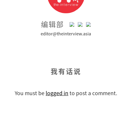
编辑部
editor@theinterview.asia
我有话说
You must be
logged in
to post a comment.