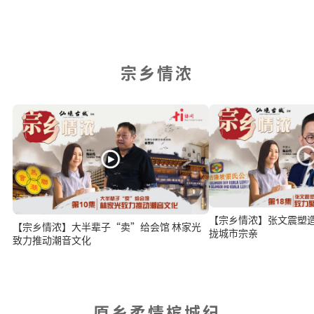
宗乡情浓
【宗乡情浓】张文震塑
【宗乡情浓】大半辈子“卖”给会馆 林家光
拢城市宗亲
致力推动潮音文化
原乡柔情槟城纪