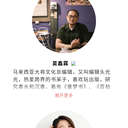
吴鑫霖
马来西亚大将文化总编辑，又叫编辑头光
光，热爱跨界的书呆子，喜欢玩出版，研
究香水和沉香。着有《童梦书》、《百劫
华光》和《不愁此时春光》，最近在不同
展开更多
的领域漫游。