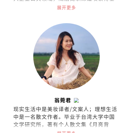
学位并投身学术界。2022年荣休于国立大
展开更多
学，目前仍继续在政府与私立大学担任博
士导师，同时在泰莱大学推动积极老龄化
项目。著有《1/3人生哲学：公关小品60
篇》。
翁菀君
现实生活中是美妆译者/文案人；理想生活
中是一名散文作者。毕业于台湾大学中国
文学研究所，著有个人散文集《月亮背
面》和《文字烧》。喜欢跑步、放空、撸