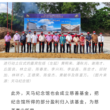
进行动土仪式的嘉宾包括（左起）黄明来、潘秋光、谢南才、
丘国良、林立迎、陈春发、李兴利、李益昌、陈忠才、邱财
加、林祥才、王德荣、陈俊杰、黄毓华及陈富万。（图片来
源：天马纪念馆）
此外，天马纪念馆也会成立慈善基金，把
纪念馆所得的部分盈利归入该基金，为慈