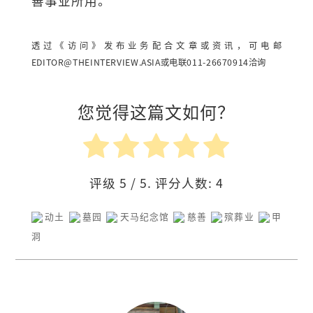
善事业所用。
透过《访问》发布业务配合文章或资讯，可电邮
EDITOR@THEINTERVIEW.ASIA
或电联011-26670914洽询
您觉得这篇文如何？
评级
5
/ 5. 评分人数:
4
动土
墓园
天马纪念馆
慈善
殡葬业
甲
洞