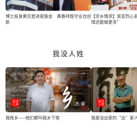
博士投身黄氏登进家族会 黄春祥既守业也创
【宗乡情浓】吴亚烈心
新
馆还能做更多”
我没人姓
我姓乡——他们都叫我乡下佬
我是没出家的“出”家