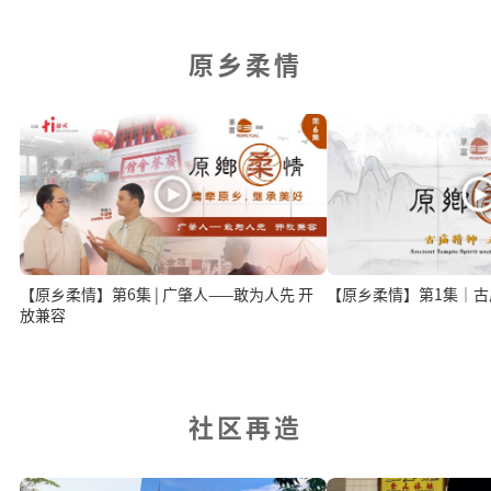
原乡柔情
【原乡柔情】第6集 | 广肇人——敢为人先 开
放兼容
社区再造