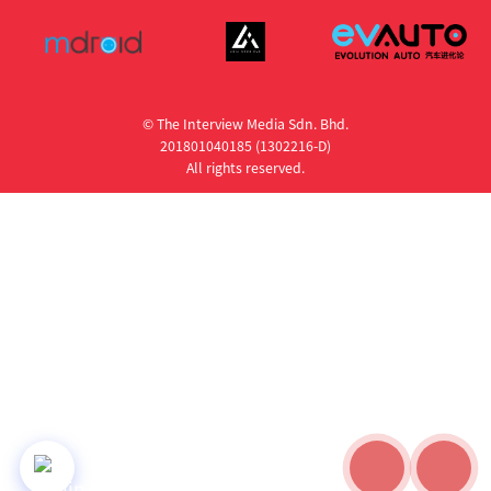
© The Interview Media Sdn. Bhd.
201801040185 (1302216­-D)
All rights reserved.