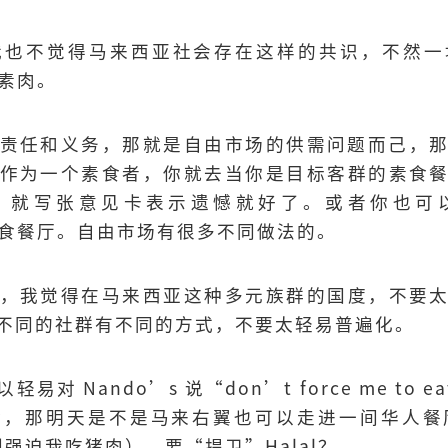
也不觉得马来西亚社会存在这样的共识，不然一堆 k
卖素肉。
责任和义务，那就是自由市场的供需问题而己，那Na
作为一个素食者，你就去当你是目标客群的素食
铁粉，就写张意见卡表示遗憾就好了。或者你也可以买
间素食餐厅。自由市场有很多不同做法的。
，我觉得在马来西亚这种多元族群的国度，不要
不同的社群有不同的方式，不要太轻易普遍化。
对 Nando’s 说“don’t force me to e
，那明天是不是马来右翼也可以走进一间华人餐厅，说
k”（别强迫我吃猪肉），要“捍卫”Halal？