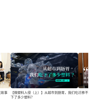
觉故事
【微塑料入侵（上）】从超市到肠胃，我们吃
迁移不是犯罪 外籍
下了多少塑料？