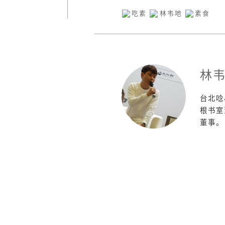
吃素
林韦地
素食
林
台北唸
根书室
董事。